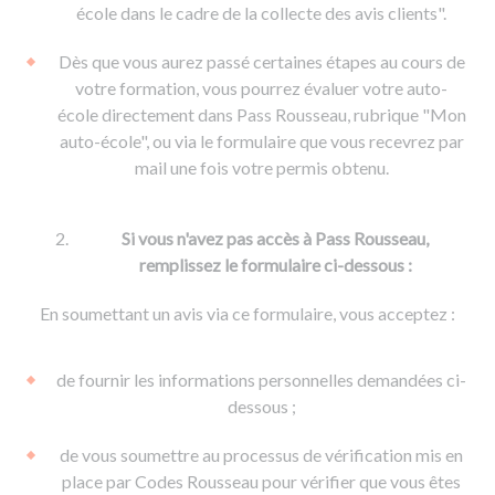
De la conduite à moto
Permis & handicap
Permis poids lourd
école dans le cadre de la collecte des avis clients".
Formations pro.
De la navigation
Voir tous les permis
Formation FIMO
Dès que vous aurez passé certaines étapes au cours de
Voir tous les supports
Formation FCO
Ressources
votre formation, vous pourrez évaluer votre auto-
école directement dans Pass Rousseau, rubrique "Mon
Formation CACES
auto-école", ou via le formulaire que vous recevrez par
Devenir enseignant de la conduite
mail une fois votre permis obtenu.
Si vous n'avez pas accès à Pass Rousseau,
remplissez le formulaire ci-dessous :
En soumettant un avis via ce formulaire, vous acceptez :
de fournir les informations personnelles demandées ci-
dessous ;
de vous soumettre au processus de vérification mis en
place par Codes Rousseau pour vérifier que vous êtes