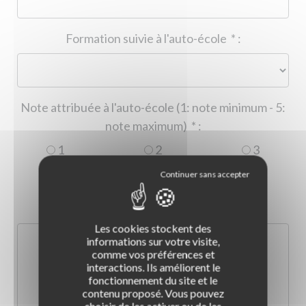
Formation suivie à l'auto-école
*
:
Note attribuée à l'auto-école (1: note minimum - 5:
note maximum)
*
:
1
2
3
4
5
Commentaire :
*
:
Les cookies stockent des
informations sur votre visite,
comme vos préférences et
interactions. Ils améliorent le
fonctionnement du site et le
contenu proposé. Vous pouvez
choisir de les activer ou de les