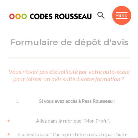
Panneau de gestion des cookies
ESPACE ÉLÈVE
MENU
Formulaire de dépôt d'avis
BOUTIQUE PRO
AUTO-ÉCOLES PARTENAIRES
Passer l'ASSR
Vous n'avez pas été sollicité par votre auto-école
Code de la route
pour laisser un avis suite à votre formation ?
Réviser le code
Permis scooter ou voiturette
Passer le Code
Permis de conduire
Permis voiture
Passer l'ETM
Si vous avez accès à Pass Rousseau :
Du Code de la route
Permis moto
Supports
De la conduite en voiture
Permis remorque
Allez dans la rubrique "Mon Profil".
d'apprentissage
De la conduite en cyclo
Permis bateau
Cochez la case "J'accepte d'être contacté par l'auto-