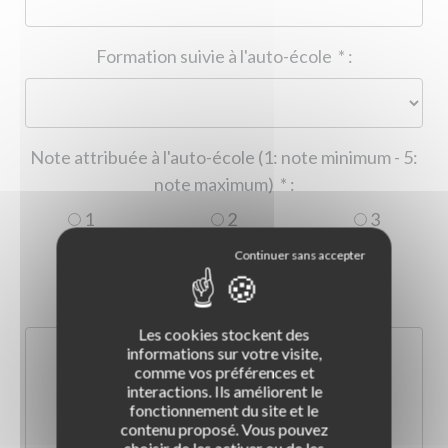
Formation suivie à l'auto-école
*
:
Note attribuée à l'auto-école (1: note minimum - 5:
note maximum)
*
:
1
2
3
4
5
Commentaire :
*
:
Les cookies stockent des
informations sur votre visite,
comme vos préférences et
interactions. Ils améliorent le
fonctionnement du site et le
contenu proposé. Vous pouvez
choisir de les activer ou de les