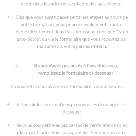
De la conduite à moto
Permis & handicap
Permis poids lourd
école dans le cadre de la collecte des avis clients".
Formations pro.
De la navigation
Voir tous les permis
Formation FIMO
Dès que vous aurez passé certaines étapes au cours de
Voir tous les supports
Formation FCO
Ressources
votre formation, vous pourrez évaluer votre auto-
école directement dans Pass Rousseau, rubrique "Mon
Formation CACES
auto-école", ou via le formulaire que vous recevrez par
Devenir enseignant de la conduite
mail une fois votre permis obtenu.
Si vous n'avez pas accès à Pass Rousseau,
remplissez le formulaire ci-dessous :
En soumettant un avis via ce formulaire, vous acceptez :
de fournir les informations personnelles demandées ci-
dessous ;
de vous soumettre au processus de vérification mis en
place par Codes Rousseau pour vérifier que vous êtes