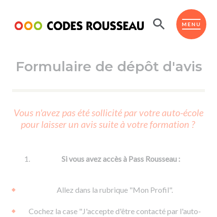
Panneau de gestion des cookies
ESPACE ÉLÈVE
MENU
Formulaire de dépôt d'avis
BOUTIQUE PRO
AUTO-ÉCOLES PARTENAIRES
Passer l'ASSR
Vous n'avez pas été sollicité par votre auto-école
Code de la route
pour laisser un avis suite à votre formation ?
Réviser le code
Permis scooter ou voiturette
Passer le Code
Permis de conduire
Permis voiture
Passer l'ETM
Si vous avez accès à Pass Rousseau :
Du Code de la route
Permis moto
Supports
De la conduite en voiture
Permis remorque
Allez dans la rubrique "Mon Profil".
d'apprentissage
De la conduite en cyclo
Permis bateau
Cochez la case "J'accepte d'être contacté par l'auto-