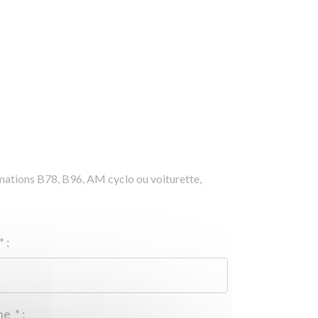
rmations B78, B96, AM cyclo ou voiturette,
*
:
Téléphone
*
: