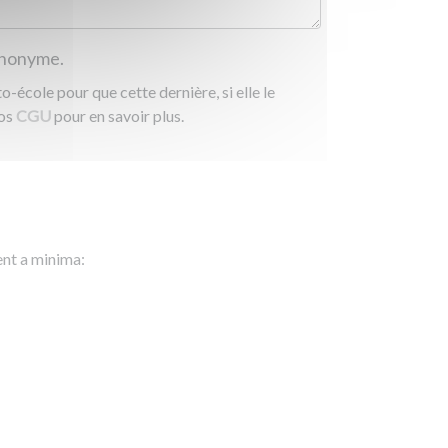
 anonyme.
-école pour que cette dernière, si elle le
nos
CGU
pour en savoir plus.
ent a minima: