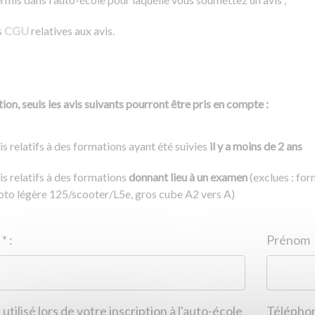
s
CGU
relatives aux avis.
ion, seuls les avis suivants pourront être pris en compte :
is relatifs à des formations ayant été suivies
il y a moins de 2 ans
is relatifs à des formations
donnant lieu à un examen
(exclues : fo
to légère 125/scooter/L5e, gros cube A2 vers A)
Nom
*
:
ID de l'auto-école
*
:
Prénom
 utilisé lors de votre inscription à l'auto-école