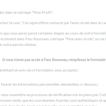
Formation CACES
Voir tous les supports
Devenir enseignant de la conduite
lez dans la rubrique "Mon Profil".
chez la case "J'accepte d'être contacté par l'auto-école dans le cadr
s que vous aurez passé certaines étapes au cours de votre formati
rectement dans Pass Rousseau, rubrique "Mon auto-école", ou via l
is votre permis obtenu.
Si vous n'avez pas accès à Pass Rousseau, remplissez le formulair
mettant un avis via ce formulaire, vous acceptez :
 fournir les informations personnelles demandées ci-dessous ;
 vous soumettre au processus de vérification mis en place par Cod
rsonne réelle, que les coordonnées fournies sont authentiques et q
rmis dans l'auto-école pour laquelle vous soumettez un avis ;