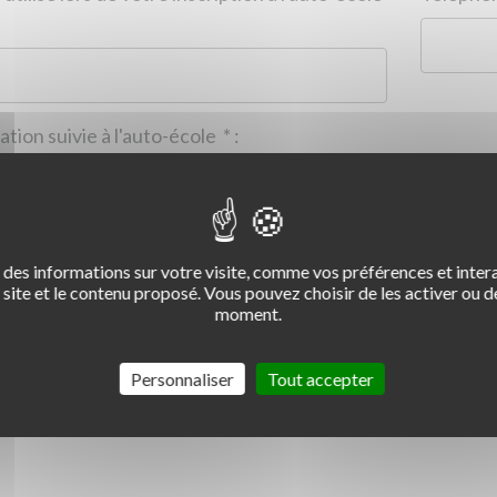
Formation suivie à l'auto-école
*
:
des informations sur votre visite, comme vos préférences et intera
2
3
4
site et le contenu proposé. Vous pouvez choisir de les activer ou de
moment.
Commentaire :
*
:
Personnaliser
Tout accepter