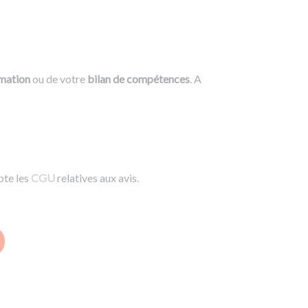
rmation
ou de votre
bilan de compétences
. A
pte les
CGU
relatives aux avis.