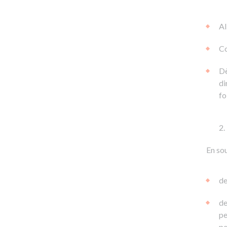
Al
Co
Dè
di
fo
En sou
de
de
pe
pe