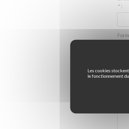
*
:
Les cookies stockent 
1
le fonctionnement du 