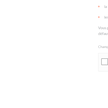
la
le
Vous 
défaut
Champs