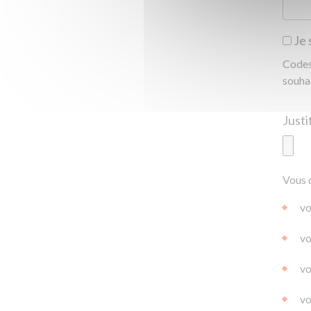
Je 
Codes 
souha
Ajoute
Vous 
|
|
0.0
vo
vo
vo
vo