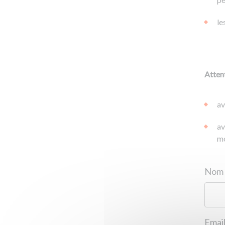
le
Attent
av
av
mo
Email