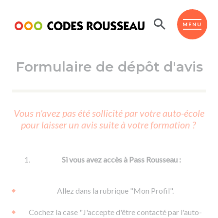
Panneau de gestion des cookies
ESPACE ÉLÈVE
MENU
Formulaire de dépôt d'avis
BOUTIQUE PRO
AUTO-ÉCOLES PARTENAIRES
Passer l'ASSR
Vous n'avez pas été sollicité par votre auto-école
Code de la route
pour laisser un avis suite à votre formation ?
Réviser le code
Permis scooter ou voiturette
Passer le Code
Permis de conduire
Permis voiture
Passer l'ETM
Si vous avez accès à Pass Rousseau :
Du Code de la route
Permis moto
Supports
De la conduite en voiture
Permis remorque
Allez dans la rubrique "Mon Profil".
d'apprentissage
De la conduite en cyclo
Permis bateau
Cochez la case "J'accepte d'être contacté par l'auto-