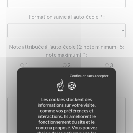
Formation suivie à l'auto-école
*
:
Note attribuée à l'auto-école (1: note minimum - 5:
note maximum)
*
:
1
2
3
4
5
Commentaire :
*
:
Les cookies stockent des
informations sur votre visite,
comme vos préférences et
interactions. Ils améliorent le
fonctionnement du site et le
contenu proposé. Vous pouvez
choisir de les activer ou de les