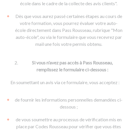
De la conduite à moto
Permis & handicap
Permis poids lourd
école dans le cadre de la collecte des avis clients".
Formations pro.
De la navigation
Voir tous les permis
Formation FIMO
Dès que vous aurez passé certaines étapes au cours de
Voir tous les supports
Formation FCO
Ressources
votre formation, vous pourrez évaluer votre auto-
école directement dans Pass Rousseau, rubrique "Mon
Formation CACES
auto-école", ou via le formulaire que vous recevrez par
Devenir enseignant de la conduite
mail une fois votre permis obtenu.
Si vous n'avez pas accès à Pass Rousseau,
remplissez le formulaire ci-dessous :
En soumettant un avis via ce formulaire, vous acceptez :
de fournir les informations personnelles demandées ci-
dessous ;
de vous soumettre au processus de vérification mis en
place par Codes Rousseau pour vérifier que vous êtes