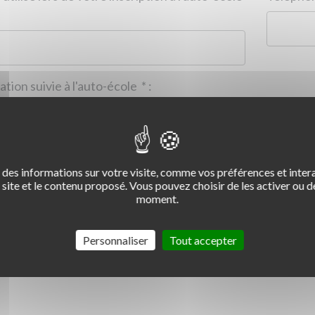
Formation suivie à l'auto-école
*
:
des informations sur votre visite, comme vos préférences et intera
2
3
4
site et le contenu proposé. Vous pouvez choisir de les activer ou de
moment.
Commentaire :
*
:
Personnaliser
Tout accepter