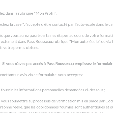
Formation CACES
Voir tous les supports
Devenir enseignant de la conduite
lez dans la rubrique "Mon Profil".
chez la case "J'accepte d'être contacté par l'auto-école dans le cadr
s que vous aurez passé certaines étapes au cours de votre formati
rectement dans Pass Rousseau, rubrique "Mon auto-école", ou via l
is votre permis obtenu.
Si vous n'avez pas accès à Pass Rousseau, remplissez le formulair
mettant un avis via ce formulaire, vous acceptez :
 fournir les informations personnelles demandées ci-dessous ;
 vous soumettre au processus de vérification mis en place par Cod
rsonne réelle, que les coordonnées fournies sont authentiques et q
rmis dans l'auto-école pour laquelle vous soumettez un avis ;