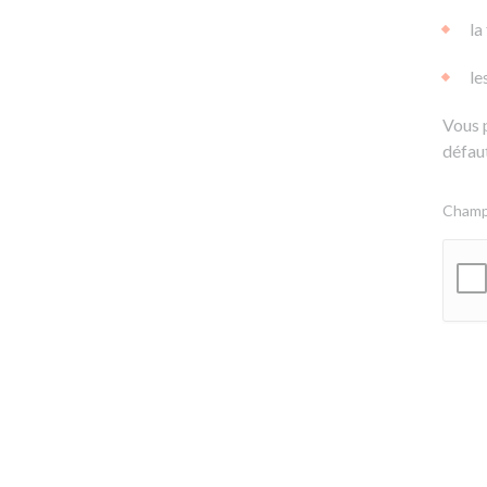
la
le
Vous 
défaut
Champs