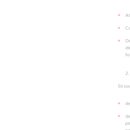
Al
Co
Dè
di
fo
En sou
de
de
pe
pe