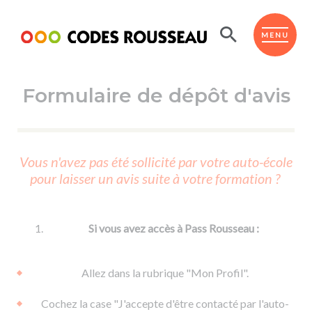
Panneau de gestion des cookies
ESPACE ÉLÈVE
MENU
Formulaire de dépôt d'avis
BOUTIQUE PRO
AUTO-ÉCOLES PARTENAIRES
Passer l'ASSR
Vous n'avez pas été sollicité par votre auto-école
Code de la route
pour laisser un avis suite à votre formation ?
Réviser le code
Permis scooter ou voiturette
Passer le Code
Permis de conduire
Permis voiture
Passer l'ETM
Si vous avez accès à Pass Rousseau :
Du Code de la route
Permis moto
Supports
De la conduite en voiture
Permis remorque
Allez dans la rubrique "Mon Profil".
d'apprentissage
De la conduite en cyclo
Permis bateau
Cochez la case "J'accepte d'être contacté par l'auto-