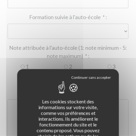
Formation suivie à l'auto-école
*
:
Note attribuée à l'auto-école (1: note minimum - 5:
note maximum)
*
:
1
2
3
4
5
Commentaire :
*
:
Les cookies stockent des
informations sur votre visite,
comme vos préférences et
interactions. Ils améliorent le
fonctionnement du site et le
contenu proposé. Vous pouvez
choisir de les activer ou de les