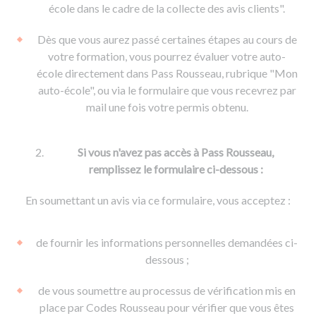
De la conduite à moto
Permis & handicap
Permis poids lourd
école dans le cadre de la collecte des avis clients".
Formations pro.
De la navigation
Voir tous les permis
Formation FIMO
Dès que vous aurez passé certaines étapes au cours de
Voir tous les supports
Formation FCO
Ressources
votre formation, vous pourrez évaluer votre auto-
école directement dans Pass Rousseau, rubrique "Mon
Formation CACES
auto-école", ou via le formulaire que vous recevrez par
Devenir enseignant de la conduite
mail une fois votre permis obtenu.
Si vous n'avez pas accès à Pass Rousseau,
remplissez le formulaire ci-dessous :
En soumettant un avis via ce formulaire, vous acceptez :
de fournir les informations personnelles demandées ci-
dessous ;
de vous soumettre au processus de vérification mis en
place par Codes Rousseau pour vérifier que vous êtes