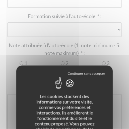
Formation suivie à l'auto-école
*
:
Note attribuée à l'auto-école (1: note minimum - 5:
note maximum)
*
:
1
2
3
4
5
Commentaire :
*
:
Les cookies stockent des
informations sur votre visite,
comme vos préférences et
interactions. Ils améliorent le
fonctionnement du site et le
contenu proposé. Vous pouvez
choisir de les activer ou de les