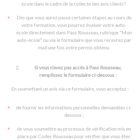
De la conduite à moto
Permis & handicap
Permis poids lourd
école dans le cadre de la collecte des avis clients".
Formations pro.
De la navigation
Voir tous les permis
Formation FIMO
Dès que vous aurez passé certaines étapes au cours de
Voir tous les supports
Formation FCO
Ressources
votre formation, vous pourrez évaluer votre auto-
école directement dans Pass Rousseau, rubrique "Mon
Formation CACES
auto-école", ou via le formulaire que vous recevrez par
Devenir enseignant de la conduite
mail une fois votre permis obtenu.
Si vous n'avez pas accès à Pass Rousseau,
remplissez le formulaire ci-dessous :
En soumettant un avis via ce formulaire, vous acceptez :
de fournir les informations personnelles demandées ci-
dessous ;
de vous soumettre au processus de vérification mis en
place par Codes Rousseau pour vérifier que vous êtes