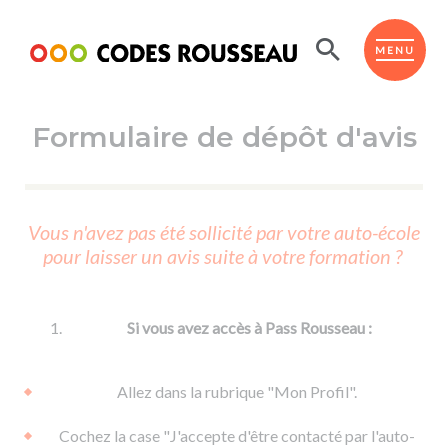
Panneau de gestion des cookies
ESPACE ÉLÈVE
MENU
Formulaire de dépôt d'avis
BOUTIQUE PRO
AUTO-ÉCOLES PARTENAIRES
Passer l'ASSR
Vous n'avez pas été sollicité par votre auto-école
Code de la route
pour laisser un avis suite à votre formation ?
Réviser le code
Permis scooter ou voiturette
Passer le Code
Permis de conduire
Permis voiture
Passer l'ETM
Si vous avez accès à Pass Rousseau :
Du Code de la route
Permis moto
Supports
De la conduite en voiture
Permis remorque
Allez dans la rubrique "Mon Profil".
d'apprentissage
De la conduite en cyclo
Permis bateau
Cochez la case "J'accepte d'être contacté par l'auto-