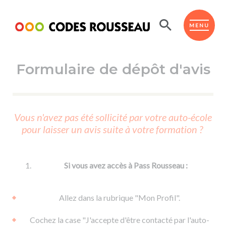
Panneau de gestion des cookies
ESPACE ÉLÈVE
MENU
Formulaire de dépôt d'avis
BOUTIQUE PRO
AUTO-ÉCOLES PARTENAIRES
Passer l'ASSR
Vous n'avez pas été sollicité par votre auto-école
Code de la route
pour laisser un avis suite à votre formation ?
Réviser le code
Permis scooter ou voiturette
Passer le Code
Permis de conduire
Permis voiture
Passer l'ETM
Si vous avez accès à Pass Rousseau :
Du Code de la route
Permis moto
Supports
De la conduite en voiture
Permis remorque
Allez dans la rubrique "Mon Profil".
d'apprentissage
De la conduite en cyclo
Permis bateau
Cochez la case "J'accepte d'être contacté par l'auto-