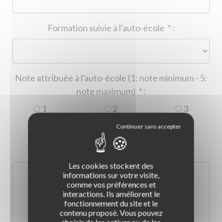
Formation suivie à l'auto-école
*
:
Note attribuée à l'auto-école (1: note minimum - 5:
note maximum)
*
:
1
2
3
4
5
Commentaire :
*
:
Les cookies stockent des
informations sur votre visite,
comme vos préférences et
interactions. Ils améliorent le
fonctionnement du site et le
contenu proposé. Vous pouvez
choisir de les activer ou de les