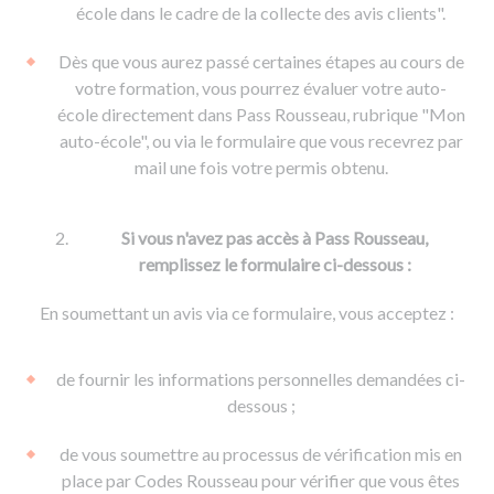
De la conduite à moto
Permis & handicap
Permis poids lourd
école dans le cadre de la collecte des avis clients".
Formations pro.
De la navigation
Voir tous les permis
Formation FIMO
Dès que vous aurez passé certaines étapes au cours de
Voir tous les supports
Formation FCO
Ressources
votre formation, vous pourrez évaluer votre auto-
école directement dans Pass Rousseau, rubrique "Mon
Formation CACES
auto-école", ou via le formulaire que vous recevrez par
Devenir enseignant de la conduite
mail une fois votre permis obtenu.
Si vous n'avez pas accès à Pass Rousseau,
remplissez le formulaire ci-dessous :
En soumettant un avis via ce formulaire, vous acceptez :
de fournir les informations personnelles demandées ci-
dessous ;
de vous soumettre au processus de vérification mis en
place par Codes Rousseau pour vérifier que vous êtes