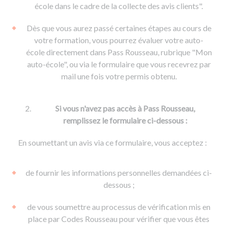
De la conduite à moto
Permis & handicap
Permis poids lourd
école dans le cadre de la collecte des avis clients".
Formations pro.
De la navigation
Voir tous les permis
Formation FIMO
Dès que vous aurez passé certaines étapes au cours de
Voir tous les supports
Formation FCO
Ressources
votre formation, vous pourrez évaluer votre auto-
école directement dans Pass Rousseau, rubrique "Mon
Formation CACES
auto-école", ou via le formulaire que vous recevrez par
Devenir enseignant de la conduite
mail une fois votre permis obtenu.
Si vous n'avez pas accès à Pass Rousseau,
remplissez le formulaire ci-dessous :
En soumettant un avis via ce formulaire, vous acceptez :
de fournir les informations personnelles demandées ci-
dessous ;
de vous soumettre au processus de vérification mis en
place par Codes Rousseau pour vérifier que vous êtes