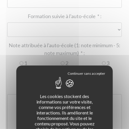
Formation suivie à l'auto-école
*
:
Note attribuée à l'auto-école (1: note minimum - 5:
note maximum)
*
:
1
2
3
4
5
Commentaire :
*
:
Les cookies stockent des
informations sur votre visite,
comme vos préférences et
interactions. Ils améliorent le
fonctionnement du site et le
contenu proposé. Vous pouvez
choisir de les activer ou de les