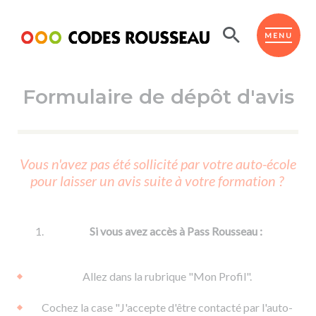
Panneau de gestion des cookies
ESPACE ÉLÈVE
MENU
Formulaire de dépôt d'avis
BOUTIQUE PRO
AUTO-ÉCOLES PARTENAIRES
Passer l'ASSR
Vous n'avez pas été sollicité par votre auto-école
Code de la route
pour laisser un avis suite à votre formation ?
Réviser le code
Permis scooter ou voiturette
Passer le Code
Permis de conduire
Permis voiture
Passer l'ETM
Si vous avez accès à Pass Rousseau :
Du Code de la route
Permis moto
Supports
De la conduite en voiture
Permis remorque
Allez dans la rubrique "Mon Profil".
d'apprentissage
De la conduite en cyclo
Permis bateau
Cochez la case "J'accepte d'être contacté par l'auto-