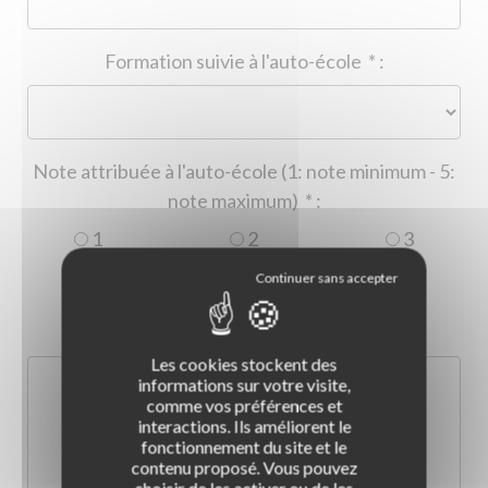
Formation suivie à l'auto-école
*
:
Note attribuée à l'auto-école (1: note minimum - 5:
note maximum)
*
:
1
2
3
4
5
Commentaire :
*
:
Les cookies stockent des
informations sur votre visite,
comme vos préférences et
interactions. Ils améliorent le
fonctionnement du site et le
contenu proposé. Vous pouvez
choisir de les activer ou de les