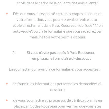
De la conduite à moto
Permis & handicap
Permis poids lourd
école dans le cadre de la collecte des avis clients".
Formations pro.
De la navigation
Voir tous les permis
Formation FIMO
Dès que vous aurez passé certaines étapes au cours de
Voir tous les supports
Formation FCO
Ressources
votre formation, vous pourrez évaluer votre auto-
école directement dans Pass Rousseau, rubrique "Mon
Formation CACES
auto-école", ou via le formulaire que vous recevrez par
Devenir enseignant de la conduite
mail une fois votre permis obtenu.
Si vous n'avez pas accès à Pass Rousseau,
remplissez le formulaire ci-dessous :
En soumettant un avis via ce formulaire, vous acceptez :
de fournir les informations personnelles demandées ci-
dessous ;
de vous soumettre au processus de vérification mis en
place par Codes Rousseau pour vérifier que vous êtes