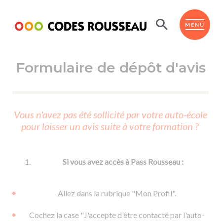
Panneau de gestion des cookies
ESPACE ÉLÈVE
MENU
Formulaire de dépôt d'avis
BOUTIQUE PRO
AUTO-ÉCOLES PARTENAIRES
Passer l'ASSR
Vous n'avez pas été sollicité par votre auto-école
Code de la route
pour laisser un avis suite à votre formation ?
Réviser le code
Permis scooter ou voiturette
Passer le Code
Permis de conduire
Permis voiture
Passer l'ETM
Si vous avez accès à Pass Rousseau :
Du Code de la route
Permis moto
Supports
De la conduite en voiture
Permis remorque
Allez dans la rubrique "Mon Profil".
d'apprentissage
De la conduite en cyclo
Permis bateau
Cochez la case "J'accepte d'être contacté par l'auto-