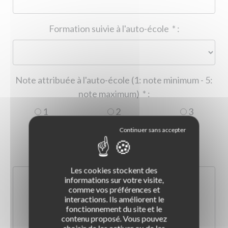
Formation suivie à l'auto-école
*
:
Note attribuée à l'auto-école (1: note minimum - 5:
note maximum)
*
:
1
2
3
4
5
Commentaire :
*
:
Les cookies stockent des
informations sur votre visite,
comme vos préférences et
interactions. Ils améliorent le
fonctionnement du site et le
contenu proposé. Vous pouvez
choisir de les activer ou de les