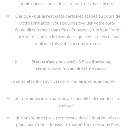
De la conduite à moto
Permis & handicap
Permis poids lourd
école dans le cadre de la collecte des avis clients".
Formations pro.
De la navigation
Voir tous les permis
Formation FIMO
Dès que vous aurez passé certaines étapes au cours de
Voir tous les supports
Formation FCO
Ressources
votre formation, vous pourrez évaluer votre auto-
école directement dans Pass Rousseau, rubrique "Mon
Formation CACES
auto-école", ou via le formulaire que vous recevrez par
Devenir enseignant de la conduite
mail une fois votre permis obtenu.
Si vous n'avez pas accès à Pass Rousseau,
remplissez le formulaire ci-dessous :
En soumettant un avis via ce formulaire, vous acceptez :
de fournir les informations personnelles demandées ci-
dessous ;
de vous soumettre au processus de vérification mis en
place par Codes Rousseau pour vérifier que vous êtes