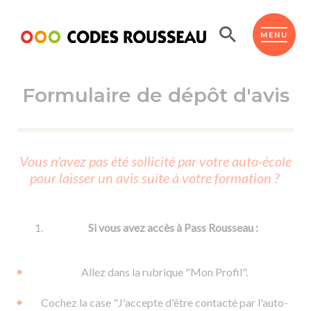
Panneau de gestion des cookies
ESPACE ÉLÈVE
MENU
Formulaire de dépôt d'avis
BOUTIQUE PRO
AUTO-ÉCOLES PARTENAIRES
Passer l'ASSR
Vous n'avez pas été sollicité par votre auto-école
Code de la route
pour laisser un avis suite à votre formation ?
Réviser le code
Permis scooter ou voiturette
Passer le Code
Permis de conduire
Permis voiture
Passer l'ETM
Si vous avez accès à Pass Rousseau :
Du Code de la route
Permis moto
Supports
De la conduite en voiture
Permis remorque
Allez dans la rubrique "Mon Profil".
d'apprentissage
De la conduite en cyclo
Permis bateau
Cochez la case "J'accepte d'être contacté par l'auto-