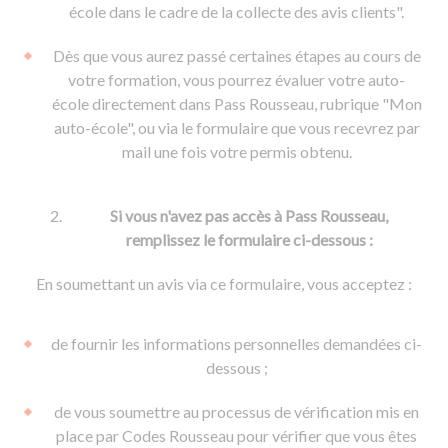
De la conduite à moto
Permis & handicap
Permis poids lourd
école dans le cadre de la collecte des avis clients".
Formations pro.
De la navigation
Voir tous les permis
Formation FIMO
Dès que vous aurez passé certaines étapes au cours de
Voir tous les supports
Formation FCO
Ressources
votre formation, vous pourrez évaluer votre auto-
école directement dans Pass Rousseau, rubrique "Mon
Formation CACES
auto-école", ou via le formulaire que vous recevrez par
Devenir enseignant de la conduite
mail une fois votre permis obtenu.
Si vous n'avez pas accès à Pass Rousseau,
remplissez le formulaire ci-dessous :
En soumettant un avis via ce formulaire, vous acceptez :
de fournir les informations personnelles demandées ci-
dessous ;
de vous soumettre au processus de vérification mis en
place par Codes Rousseau pour vérifier que vous êtes