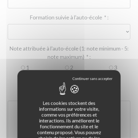
Formation suivie à l'auto-école
*
:
Note attribuée à l'auto-école (1: note minimum - 5:
note maximum)
*
:
1
2
3
4
5
Commentaire :
*
:
Les cookies stockent des
informations sur votre visite,
comme vos préférences et
interactions. Ils améliorent le
fonctionnement du site et le
contenu proposé. Vous pouvez
choisir de les activer ou de les