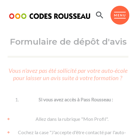
Panneau de gestion des cookies
ESPACE ÉLÈVE
MENU
Formulaire de dépôt d'avis
BOUTIQUE PRO
AUTO-ÉCOLES PARTENAIRES
Passer l'ASSR
Vous n'avez pas été sollicité par votre auto-école
Code de la route
pour laisser un avis suite à votre formation ?
Réviser le code
Permis scooter ou voiturette
Passer le Code
Permis de conduire
Permis voiture
Passer l'ETM
Si vous avez accès à Pass Rousseau :
Du Code de la route
Permis moto
Supports
De la conduite en voiture
Permis remorque
Allez dans la rubrique "Mon Profil".
d'apprentissage
De la conduite en cyclo
Permis bateau
Cochez la case "J'accepte d'être contacté par l'auto-