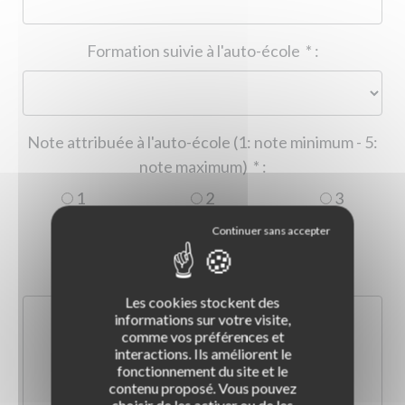
Formation suivie à l'auto-école
*
:
Note attribuée à l'auto-école (1: note minimum - 5:
note maximum)
*
:
1
2
3
4
5
Commentaire :
*
:
Les cookies stockent des
informations sur votre visite,
comme vos préférences et
interactions. Ils améliorent le
fonctionnement du site et le
contenu proposé. Vous pouvez
choisir de les activer ou de les