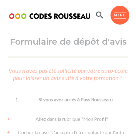
Panneau de gestion des cookies
ESPACE ÉLÈVE
MENU
Formulaire de dépôt d'avis
BOUTIQUE PRO
AUTO-ÉCOLES PARTENAIRES
Passer l'ASSR
Vous n'avez pas été sollicité par votre auto-école
Code de la route
pour laisser un avis suite à votre formation ?
Réviser le code
Permis scooter ou voiturette
Passer le Code
Permis de conduire
Permis voiture
Passer l'ETM
Si vous avez accès à Pass Rousseau :
Du Code de la route
Permis moto
Supports
De la conduite en voiture
Permis remorque
Allez dans la rubrique "Mon Profil".
d'apprentissage
De la conduite en cyclo
Permis bateau
Cochez la case "J'accepte d'être contacté par l'auto-