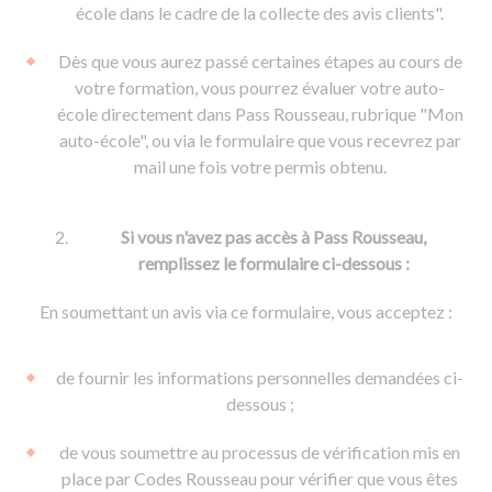
De la conduite à moto
Permis & handicap
Permis poids lourd
école dans le cadre de la collecte des avis clients".
Formations pro.
De la navigation
Voir tous les permis
Formation FIMO
Dès que vous aurez passé certaines étapes au cours de
Voir tous les supports
Formation FCO
Ressources
votre formation, vous pourrez évaluer votre auto-
école directement dans Pass Rousseau, rubrique "Mon
Formation CACES
auto-école", ou via le formulaire que vous recevrez par
Devenir enseignant de la conduite
mail une fois votre permis obtenu.
Si vous n'avez pas accès à Pass Rousseau,
remplissez le formulaire ci-dessous :
En soumettant un avis via ce formulaire, vous acceptez :
de fournir les informations personnelles demandées ci-
dessous ;
de vous soumettre au processus de vérification mis en
place par Codes Rousseau pour vérifier que vous êtes