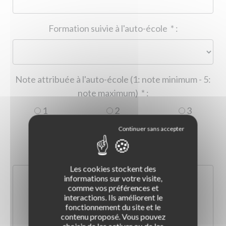
Formation suivie à l'auto-école
*
:
Note attribuée à l'auto-école (1: note minimum - 5:
note maximum)
*
:
1
2
3
4
5
Commentaire :
*
:
Les cookies stockent des
informations sur votre visite,
comme vos préférences et
interactions. Ils améliorent le
fonctionnement du site et le
contenu proposé. Vous pouvez
choisir de les activer ou de les