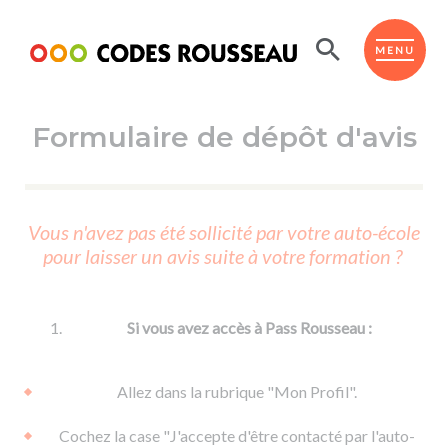
Panneau de gestion des cookies
ESPACE ÉLÈVE
MENU
Formulaire de dépôt d'avis
BOUTIQUE PRO
AUTO-ÉCOLES PARTENAIRES
Passer l'ASSR
Vous n'avez pas été sollicité par votre auto-école
Code de la route
pour laisser un avis suite à votre formation ?
Réviser le code
Permis scooter ou voiturette
Passer le Code
Permis de conduire
Permis voiture
Passer l'ETM
Si vous avez accès à Pass Rousseau :
Du Code de la route
Permis moto
Supports
De la conduite en voiture
Permis remorque
Allez dans la rubrique "Mon Profil".
d'apprentissage
De la conduite en cyclo
Permis bateau
Cochez la case "J'accepte d'être contacté par l'auto-