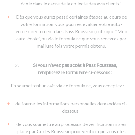
De la conduite à moto
Permis & handicap
Permis poids lourd
école dans le cadre de la collecte des avis clients".
Formations pro.
De la navigation
Voir tous les permis
Formation FIMO
Dès que vous aurez passé certaines étapes au cours de
Voir tous les supports
Formation FCO
Ressources
votre formation, vous pourrez évaluer votre auto-
école directement dans Pass Rousseau, rubrique "Mon
Formation CACES
auto-école", ou via le formulaire que vous recevrez par
Devenir enseignant de la conduite
mail une fois votre permis obtenu.
Si vous n'avez pas accès à Pass Rousseau,
remplissez le formulaire ci-dessous :
En soumettant un avis via ce formulaire, vous acceptez :
de fournir les informations personnelles demandées ci-
dessous ;
de vous soumettre au processus de vérification mis en
place par Codes Rousseau pour vérifier que vous êtes