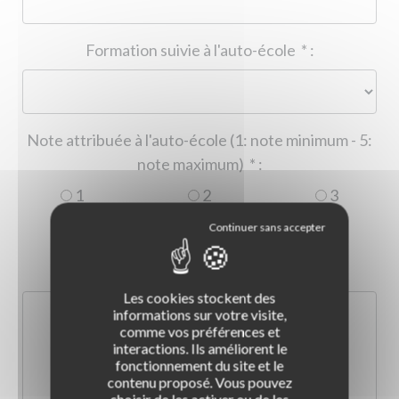
Formation suivie à l'auto-école
*
:
Note attribuée à l'auto-école (1: note minimum - 5:
note maximum)
*
:
1
2
3
4
5
Commentaire :
*
:
Les cookies stockent des
informations sur votre visite,
comme vos préférences et
interactions. Ils améliorent le
fonctionnement du site et le
contenu proposé. Vous pouvez
choisir de les activer ou de les