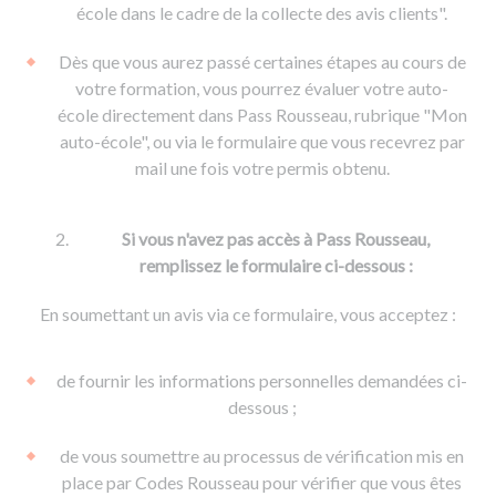
De la conduite à moto
Permis & handicap
Permis poids lourd
école dans le cadre de la collecte des avis clients".
Formations pro.
De la navigation
Voir tous les permis
Formation FIMO
Dès que vous aurez passé certaines étapes au cours de
Voir tous les supports
Formation FCO
Ressources
votre formation, vous pourrez évaluer votre auto-
école directement dans Pass Rousseau, rubrique "Mon
Formation CACES
auto-école", ou via le formulaire que vous recevrez par
Devenir enseignant de la conduite
mail une fois votre permis obtenu.
Si vous n'avez pas accès à Pass Rousseau,
remplissez le formulaire ci-dessous :
En soumettant un avis via ce formulaire, vous acceptez :
de fournir les informations personnelles demandées ci-
dessous ;
de vous soumettre au processus de vérification mis en
place par Codes Rousseau pour vérifier que vous êtes