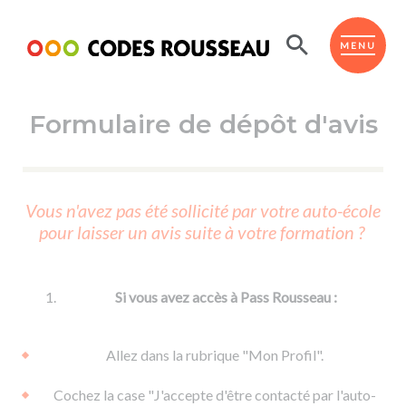
Panneau de gestion des cookies
ESPACE ÉLÈVE
MENU
Formulaire de dépôt d'avis
BOUTIQUE PRO
AUTO-ÉCOLES PARTENAIRES
Passer l'ASSR
Vous n'avez pas été sollicité par votre auto-école
Code de la route
pour laisser un avis suite à votre formation ?
Réviser le code
Permis scooter ou voiturette
Passer le Code
Permis de conduire
Permis voiture
Passer l'ETM
Si vous avez accès à Pass Rousseau :
Du Code de la route
Permis moto
Supports
De la conduite en voiture
Permis remorque
Allez dans la rubrique "Mon Profil".
d'apprentissage
De la conduite en cyclo
Permis bateau
Cochez la case "J'accepte d'être contacté par l'auto-