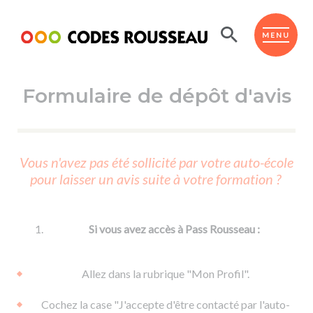
Panneau de gestion des cookies
ESPACE ÉLÈVE
MENU
Formulaire de dépôt d'avis
BOUTIQUE PRO
AUTO-ÉCOLES PARTENAIRES
Passer l'ASSR
Vous n'avez pas été sollicité par votre auto-école
Code de la route
pour laisser un avis suite à votre formation ?
Réviser le code
Permis scooter ou voiturette
Passer le Code
Permis de conduire
Permis voiture
Passer l'ETM
Si vous avez accès à Pass Rousseau :
Du Code de la route
Permis moto
Supports
De la conduite en voiture
Permis remorque
Allez dans la rubrique "Mon Profil".
d'apprentissage
De la conduite en cyclo
Permis bateau
Cochez la case "J'accepte d'être contacté par l'auto-