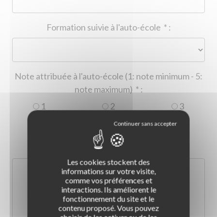
Formation suivie à l'auto-école
*
:
Note attribuée à l'auto-école (1: note minimum - 5:
note maximum)
*
:
1
2
3
4
5
Commentaire :
*
:
Les cookies stockent des
informations sur votre visite,
comme vos préférences et
interactions. Ils améliorent le
fonctionnement du site et le
contenu proposé. Vous pouvez
choisir de les activer ou de les