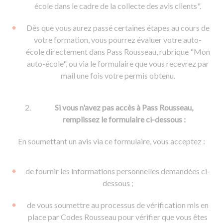
De la conduite à moto
Permis & handicap
Permis poids lourd
école dans le cadre de la collecte des avis clients".
Formations pro.
De la navigation
Voir tous les permis
Formation FIMO
Dès que vous aurez passé certaines étapes au cours de
Voir tous les supports
Formation FCO
Ressources
votre formation, vous pourrez évaluer votre auto-
école directement dans Pass Rousseau, rubrique "Mon
Formation CACES
auto-école", ou via le formulaire que vous recevrez par
Devenir enseignant de la conduite
mail une fois votre permis obtenu.
Si vous n'avez pas accès à Pass Rousseau,
remplissez le formulaire ci-dessous :
En soumettant un avis via ce formulaire, vous acceptez :
de fournir les informations personnelles demandées ci-
dessous ;
de vous soumettre au processus de vérification mis en
place par Codes Rousseau pour vérifier que vous êtes