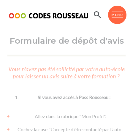
Panneau de gestion des cookies
ESPACE ÉLÈVE
MENU
Formulaire de dépôt d'avis
BOUTIQUE PRO
AUTO-ÉCOLES PARTENAIRES
Passer l'ASSR
Vous n'avez pas été sollicité par votre auto-école
Code de la route
pour laisser un avis suite à votre formation ?
Réviser le code
Permis scooter ou voiturette
Passer le Code
Permis de conduire
Permis voiture
Passer l'ETM
Si vous avez accès à Pass Rousseau :
Du Code de la route
Permis moto
Supports
De la conduite en voiture
Permis remorque
Allez dans la rubrique "Mon Profil".
d'apprentissage
De la conduite en cyclo
Permis bateau
Cochez la case "J'accepte d'être contacté par l'auto-