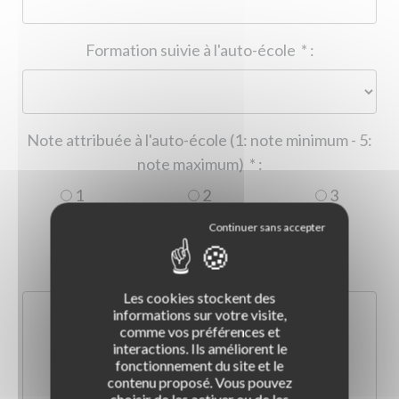
Formation suivie à l'auto-école
*
:
Note attribuée à l'auto-école (1: note minimum - 5:
note maximum)
*
:
1
2
3
4
5
Commentaire :
*
:
Les cookies stockent des
informations sur votre visite,
comme vos préférences et
interactions. Ils améliorent le
fonctionnement du site et le
contenu proposé. Vous pouvez
choisir de les activer ou de les