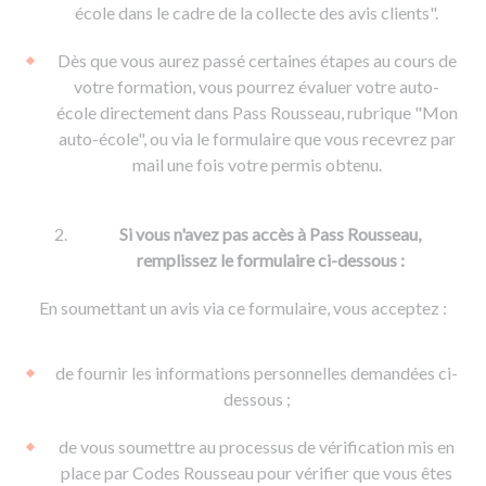
De la conduite à moto
Permis & handicap
Permis poids lourd
école dans le cadre de la collecte des avis clients".
Formations pro.
De la navigation
Voir tous les permis
Formation FIMO
Dès que vous aurez passé certaines étapes au cours de
Voir tous les supports
Formation FCO
Ressources
votre formation, vous pourrez évaluer votre auto-
école directement dans Pass Rousseau, rubrique "Mon
Formation CACES
auto-école", ou via le formulaire que vous recevrez par
Devenir enseignant de la conduite
mail une fois votre permis obtenu.
Si vous n'avez pas accès à Pass Rousseau,
remplissez le formulaire ci-dessous :
En soumettant un avis via ce formulaire, vous acceptez :
de fournir les informations personnelles demandées ci-
dessous ;
de vous soumettre au processus de vérification mis en
place par Codes Rousseau pour vérifier que vous êtes