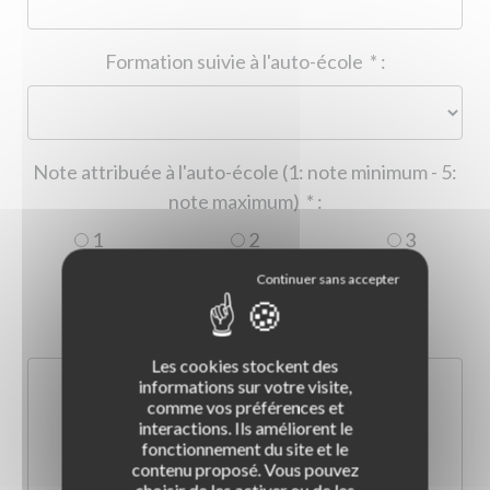
Formation suivie à l'auto-école
*
:
Note attribuée à l'auto-école (1: note minimum - 5:
note maximum)
*
:
1
2
3
4
5
Commentaire :
*
:
Les cookies stockent des
informations sur votre visite,
comme vos préférences et
interactions. Ils améliorent le
fonctionnement du site et le
contenu proposé. Vous pouvez
choisir de les activer ou de les