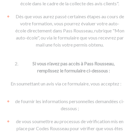
De la conduite à moto
Permis & handicap
Permis poids lourd
école dans le cadre de la collecte des avis clients".
Formations pro.
De la navigation
Voir tous les permis
Formation FIMO
Dès que vous aurez passé certaines étapes au cours de
Voir tous les supports
Formation FCO
Ressources
votre formation, vous pourrez évaluer votre auto-
école directement dans Pass Rousseau, rubrique "Mon
Formation CACES
auto-école", ou via le formulaire que vous recevrez par
Devenir enseignant de la conduite
mail une fois votre permis obtenu.
Si vous n'avez pas accès à Pass Rousseau,
remplissez le formulaire ci-dessous :
En soumettant un avis via ce formulaire, vous acceptez :
de fournir les informations personnelles demandées ci-
dessous ;
de vous soumettre au processus de vérification mis en
place par Codes Rousseau pour vérifier que vous êtes