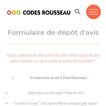
Panneau de gestion des cookies
ESPACE ÉLÈVE
MENU
Formulaire de dépôt d'avis
BOUTIQUE PRO
AUTO-ÉCOLES PARTENAIRES
Passer l'ASSR
Vous n'avez pas été sollicité par votre auto-école
Code de la route
pour laisser un avis suite à votre formation ?
Réviser le code
Permis scooter ou voiturette
Passer le Code
Permis de conduire
Permis voiture
Passer l'ETM
Si vous avez accès à Pass Rousseau :
Du Code de la route
Permis moto
Supports
De la conduite en voiture
Permis remorque
Allez dans la rubrique "Mon Profil".
d'apprentissage
De la conduite en cyclo
Permis bateau
Cochez la case "J'accepte d'être contacté par l'auto-