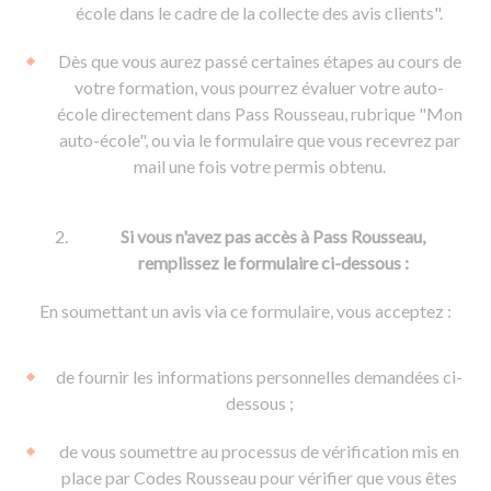
De la conduite à moto
Permis & handicap
Permis poids lourd
école dans le cadre de la collecte des avis clients".
Formations pro.
De la navigation
Voir tous les permis
Formation FIMO
Dès que vous aurez passé certaines étapes au cours de
Voir tous les supports
Formation FCO
Ressources
votre formation, vous pourrez évaluer votre auto-
école directement dans Pass Rousseau, rubrique "Mon
Formation CACES
auto-école", ou via le formulaire que vous recevrez par
Devenir enseignant de la conduite
mail une fois votre permis obtenu.
Si vous n'avez pas accès à Pass Rousseau,
remplissez le formulaire ci-dessous :
En soumettant un avis via ce formulaire, vous acceptez :
de fournir les informations personnelles demandées ci-
dessous ;
de vous soumettre au processus de vérification mis en
place par Codes Rousseau pour vérifier que vous êtes