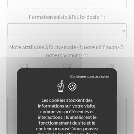
Formation suivie à l'auto-école
*
:
Note attribuée à l'auto-école (1: note minimum - 5:
note maximum)
*
:
1
2
3
4
5
Commentaire :
*
:
Les cookies stockent des
informations sur votre visite,
comme vos préférences et
interactions. Ils améliorent le
fonctionnement du site et le
contenu proposé. Vous pouvez
choisir de les activer ou de les