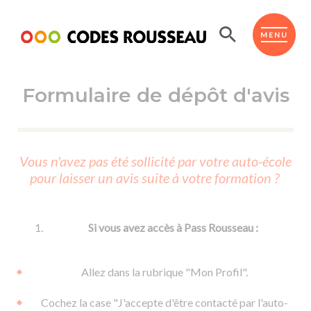
Panneau de gestion des cookies
ESPACE ÉLÈVE
MENU
Formulaire de dépôt d'avis
BOUTIQUE PRO
AUTO-ÉCOLES PARTENAIRES
Passer l'ASSR
Vous n'avez pas été sollicité par votre auto-école
Code de la route
pour laisser un avis suite à votre formation ?
Réviser le code
Permis scooter ou voiturette
Passer le Code
Permis de conduire
Permis voiture
Passer l'ETM
Si vous avez accès à Pass Rousseau :
Du Code de la route
Permis moto
Supports
De la conduite en voiture
Permis remorque
Allez dans la rubrique "Mon Profil".
d'apprentissage
De la conduite en cyclo
Permis bateau
Cochez la case "J'accepte d'être contacté par l'auto-