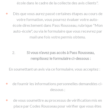
De la conduite à moto
Permis & handicap
Permis poids lourd
école dans le cadre de la collecte des avis clients".
Formations pro.
De la navigation
Voir tous les permis
Formation FIMO
Dès que vous aurez passé certaines étapes au cours de
Voir tous les supports
Formation FCO
Ressources
votre formation, vous pourrez évaluer votre auto-
école directement dans Pass Rousseau, rubrique "Mon
Formation CACES
auto-école", ou via le formulaire que vous recevrez par
Devenir enseignant de la conduite
mail une fois votre permis obtenu.
Si vous n'avez pas accès à Pass Rousseau,
remplissez le formulaire ci-dessous :
En soumettant un avis via ce formulaire, vous acceptez :
de fournir les informations personnelles demandées ci-
dessous ;
de vous soumettre au processus de vérification mis en
place par Codes Rousseau pour vérifier que vous êtes