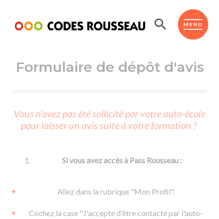
Panneau de gestion des cookies
ESPACE ÉLÈVE
MENU
Formulaire de dépôt d'avis
BOUTIQUE PRO
AUTO-ÉCOLES PARTENAIRES
Passer l'ASSR
Vous n'avez pas été sollicité par votre auto-école
Code de la route
pour laisser un avis suite à votre formation ?
Réviser le code
Permis scooter ou voiturette
Passer le Code
Permis de conduire
Permis voiture
Passer l'ETM
Si vous avez accès à Pass Rousseau :
Du Code de la route
Permis moto
Supports
De la conduite en voiture
Permis remorque
Allez dans la rubrique "Mon Profil".
d'apprentissage
De la conduite en cyclo
Permis bateau
Cochez la case "J'accepte d'être contacté par l'auto-