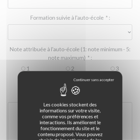
Formation suivie à l'auto-école
*
:
Note attribuée à l'auto-école (1: note minimum - 5:
note maximum)
*
:
1
2
3
4
5
Commentaire :
*
:
Les cookies stockent des
informations sur votre visite,
comme vos préférences et
interactions. Ils améliorent le
fonctionnement du site et le
contenu proposé. Vous pouvez
choisir de les activer ou de les