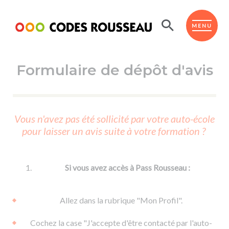
Panneau de gestion des cookies
ESPACE ÉLÈVE
MENU
Formulaire de dépôt d'avis
BOUTIQUE PRO
AUTO-ÉCOLES PARTENAIRES
Passer l'ASSR
Vous n'avez pas été sollicité par votre auto-école
Code de la route
pour laisser un avis suite à votre formation ?
Réviser le code
Permis scooter ou voiturette
Passer le Code
Permis de conduire
Permis voiture
Passer l'ETM
Si vous avez accès à Pass Rousseau :
Du Code de la route
Permis moto
Supports
De la conduite en voiture
Permis remorque
Allez dans la rubrique "Mon Profil".
d'apprentissage
De la conduite en cyclo
Permis bateau
Cochez la case "J'accepte d'être contacté par l'auto-