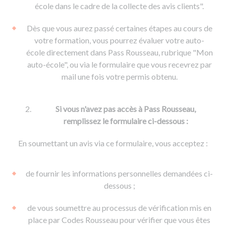
De la conduite à moto
Permis & handicap
Permis poids lourd
école dans le cadre de la collecte des avis clients".
Formations pro.
De la navigation
Voir tous les permis
Formation FIMO
Dès que vous aurez passé certaines étapes au cours de
Voir tous les supports
Formation FCO
Ressources
votre formation, vous pourrez évaluer votre auto-
école directement dans Pass Rousseau, rubrique "Mon
Formation CACES
auto-école", ou via le formulaire que vous recevrez par
Devenir enseignant de la conduite
mail une fois votre permis obtenu.
Si vous n'avez pas accès à Pass Rousseau,
remplissez le formulaire ci-dessous :
En soumettant un avis via ce formulaire, vous acceptez :
de fournir les informations personnelles demandées ci-
dessous ;
de vous soumettre au processus de vérification mis en
place par Codes Rousseau pour vérifier que vous êtes