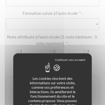
Formation suivie à l'auto-école
*
:
Note attribuée à l'auto-école (1: note minimum - 5:
note maximum)
*
:
1
2
3
4
5
Commentaire :
*
:
Les cookies stockent des
informations sur votre visite,
comme vos préférences et
interactions. Ils améliorent le
fonctionnement du site et le
contenu proposé. Vous pouvez
choisir de les activer ou de les