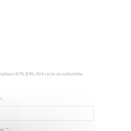
rmations B78, B96, AM cyclo ou voiturette,
*
:
Téléphone
*
: