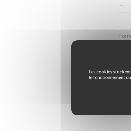
*
:
Les cookies stockent 
1
le fonctionnement du 