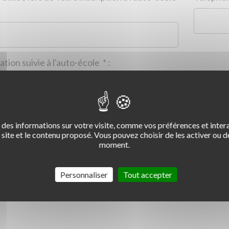
Formation suivie à l'auto-école
*
:
des informations sur votre visite, comme vos préférences et intera
2
3
4
site et le contenu proposé. Vous pouvez choisir de les activer ou de
moment.
Commentaire :
*
:
Personnaliser
Tout accepter