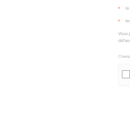
la
le
Vous 
défaut
Champs