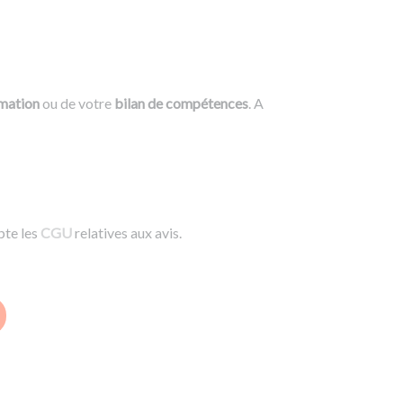
rmation
ou de votre
bilan de compétences
. A
pte les
CGU
relatives aux avis.