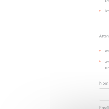
le
Attent
av
av
mo
Email