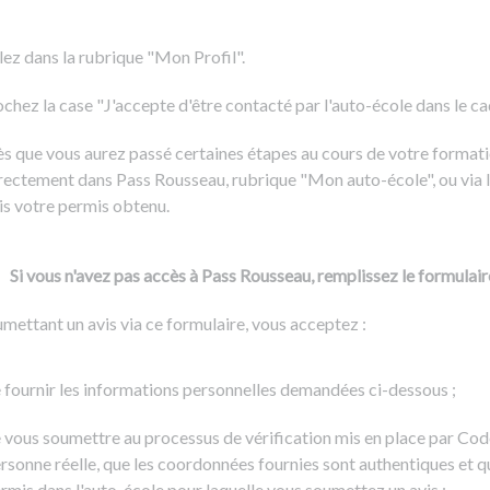
Formation CACES
Voir tous les supports
Devenir enseignant de la conduite
lez dans la rubrique "Mon Profil".
chez la case "J'accepte d'être contacté par l'auto-école dans le cadr
s que vous aurez passé certaines étapes au cours de votre formati
rectement dans Pass Rousseau, rubrique "Mon auto-école", ou via l
is votre permis obtenu.
Si vous n'avez pas accès à Pass Rousseau, remplissez le formulair
mettant un avis via ce formulaire, vous acceptez :
 fournir les informations personnelles demandées ci-dessous ;
 vous soumettre au processus de vérification mis en place par Cod
rsonne réelle, que les coordonnées fournies sont authentiques et q
rmis dans l'auto-école pour laquelle vous soumettez un avis ;