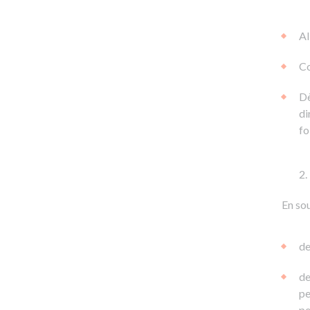
Al
Co
Dè
di
fo
En sou
de
de
pe
pe