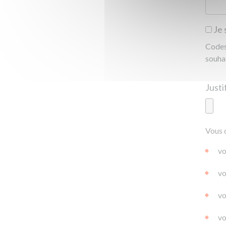
Je 
Codes 
souha
Ajoute
Vous 
|
|
0.0
vo
vo
vo
vo