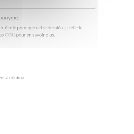
 anonyme.
-école pour que cette dernière, si elle le
nos
CGU
pour en savoir plus.
ent a minima: