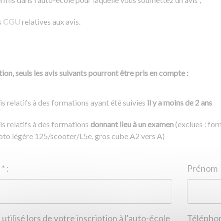
s
CGU
relatives aux avis.
ion, seuls les avis suivants pourront être pris en compte :
is relatifs à des formations ayant été suivies
il y a moins de 2 ans
is relatifs à des formations
donnant lieu à un examen
(exclues : fo
to légère 125/scooter/L5e, gros cube A2 vers A)
Nom
*
:
ID de l'auto-école
*
:
Prénom
 utilisé lors de votre inscription à l'auto-école