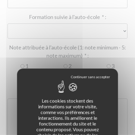
Formation suivie à l'auto-école
*
:
Note attribuée à l'auto-école (1: note minimum - 5:
note maximum)
*
:
1
2
3
4
5
Commentaire :
*
:
Les cookies stockent des
informations sur votre visite,
comme vos préférences et
interactions. Ils améliorent le
fonctionnement du site et le
contenu proposé. Vous pouvez
choisir de les activer ou de les