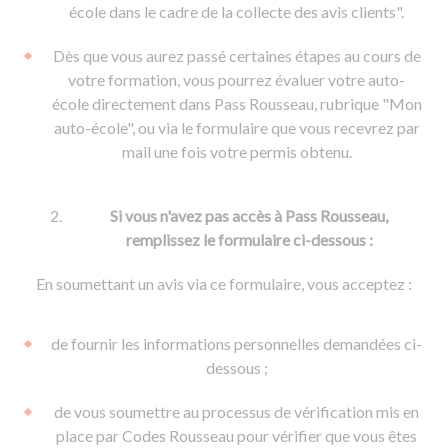
De la conduite à moto
Permis & handicap
Permis poids lourd
école dans le cadre de la collecte des avis clients".
Formations pro.
De la navigation
Voir tous les permis
Formation FIMO
Dès que vous aurez passé certaines étapes au cours de
Voir tous les supports
Formation FCO
Ressources
votre formation, vous pourrez évaluer votre auto-
école directement dans Pass Rousseau, rubrique "Mon
Formation CACES
auto-école", ou via le formulaire que vous recevrez par
Devenir enseignant de la conduite
mail une fois votre permis obtenu.
Si vous n'avez pas accès à Pass Rousseau,
remplissez le formulaire ci-dessous :
En soumettant un avis via ce formulaire, vous acceptez :
de fournir les informations personnelles demandées ci-
dessous ;
de vous soumettre au processus de vérification mis en
place par Codes Rousseau pour vérifier que vous êtes