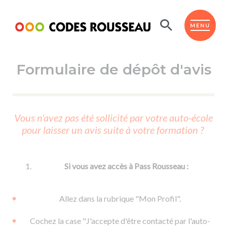
Panneau de gestion des cookies
ESPACE ÉLÈVE
MENU
Formulaire de dépôt d'avis
BOUTIQUE PRO
AUTO-ÉCOLES PARTENAIRES
Passer l'ASSR
Vous n'avez pas été sollicité par votre auto-école
Code de la route
pour laisser un avis suite à votre formation ?
Réviser le code
Permis scooter ou voiturette
Passer le Code
Permis de conduire
Permis voiture
Passer l'ETM
Si vous avez accès à Pass Rousseau :
Du Code de la route
Permis moto
Supports
De la conduite en voiture
Permis remorque
Allez dans la rubrique "Mon Profil".
d'apprentissage
De la conduite en cyclo
Permis bateau
Cochez la case "J'accepte d'être contacté par l'auto-