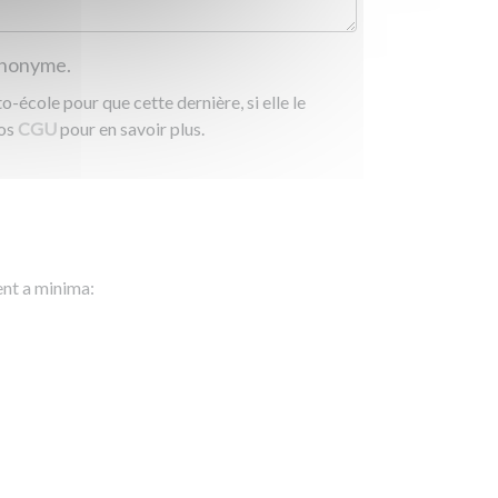
 anonyme.
-école pour que cette dernière, si elle le
nos
CGU
pour en savoir plus.
ent a minima: