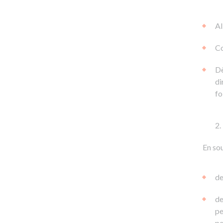
Al
Co
Dè
di
fo
En sou
de
de
pe
pe