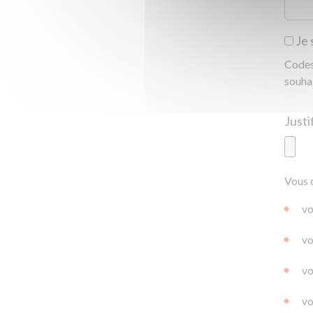
Je 
Codes 
souha
Ajoute
Vous 
|
|
0.0
vo
vo
vo
vo