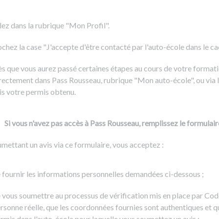
Formation CACES
Voir tous les supports
Devenir enseignant de la conduite
lez dans la rubrique "Mon Profil".
chez la case "J'accepte d'être contacté par l'auto-école dans le cadr
s que vous aurez passé certaines étapes au cours de votre formati
rectement dans Pass Rousseau, rubrique "Mon auto-école", ou via l
is votre permis obtenu.
Si vous n'avez pas accès à Pass Rousseau, remplissez le formulair
mettant un avis via ce formulaire, vous acceptez :
 fournir les informations personnelles demandées ci-dessous ;
 vous soumettre au processus de vérification mis en place par Cod
rsonne réelle, que les coordonnées fournies sont authentiques et q
rmis dans l'auto-école pour laquelle vous soumettez un avis ;