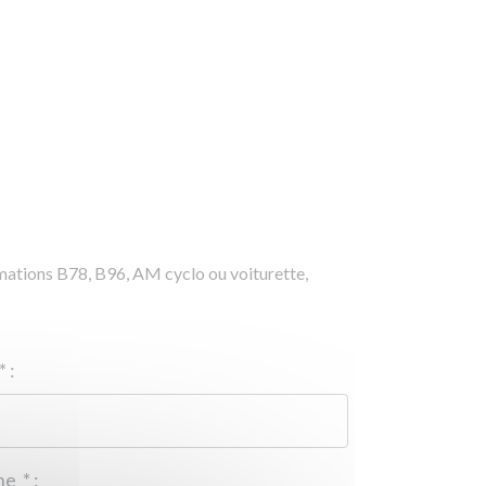
rmations B78, B96, AM cyclo ou voiturette,
*
:
Téléphone
*
: