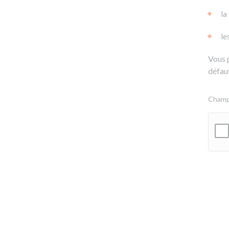
la
le
Vous 
défaut
Champs