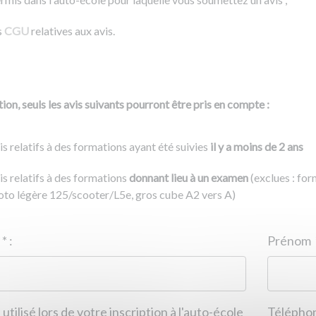
s
CGU
relatives aux avis.
ion, seuls les avis suivants pourront être pris en compte :
is relatifs à des formations ayant été suivies
il y a moins de 2 ans
is relatifs à des formations
donnant lieu à un examen
(exclues : fo
to légère 125/scooter/L5e, gros cube A2 vers A)
Nom
*
:
ID de l'auto-école
*
:
Prénom
 utilisé lors de votre inscription à l'auto-école