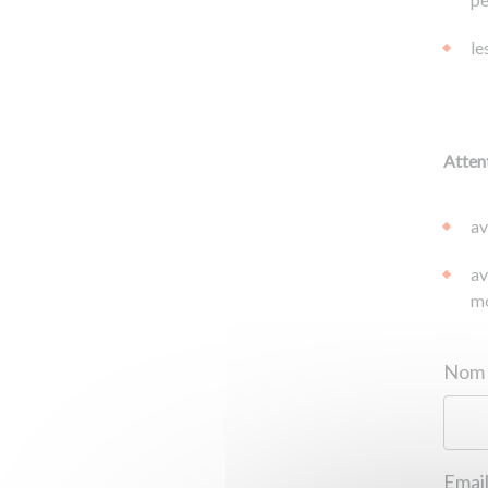
le
Attent
av
av
mo
Email