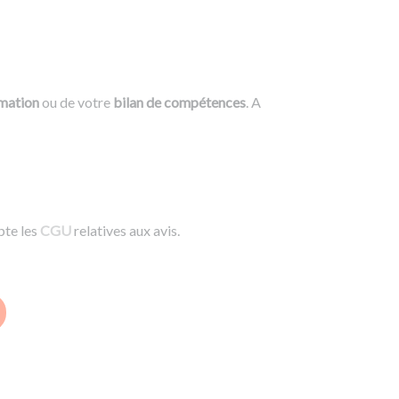
rmation
ou de votre
bilan de compétences
. A
pte les
CGU
relatives aux avis.