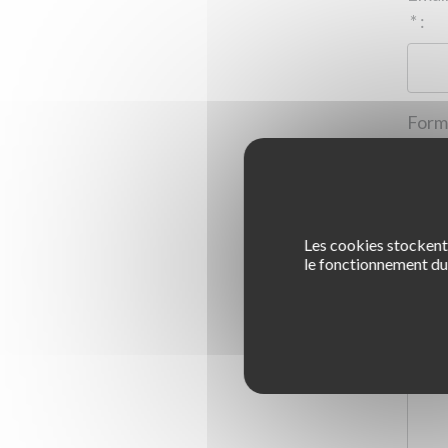
*
:
Les cookies stockent 
1
le fonctionnement du 