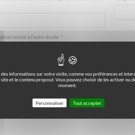
Formation suivie à l'auto-école
*
:
des informations sur votre visite, comme vos préférences et intera
2
3
4
site et le contenu proposé. Vous pouvez choisir de les activer ou de
moment.
Commentaire :
*
:
Personnaliser
Tout accepter