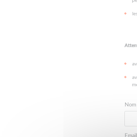
le
Attent
av
av
mo
Email