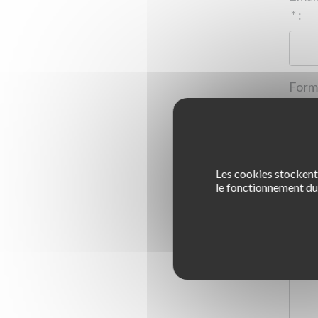
*
:
Les cookies stockent 
1
le fonctionnement du 