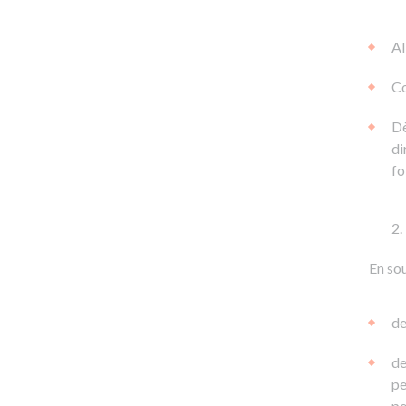
Al
Co
Dè
di
fo
En sou
de
de
pe
pe