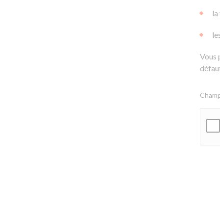
la
le
Vous 
défaut
Champs