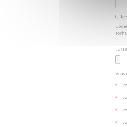
Je 
Codes 
souha
Ajoute
Vous 
|
|
0.0
vo
vo
vo
vo