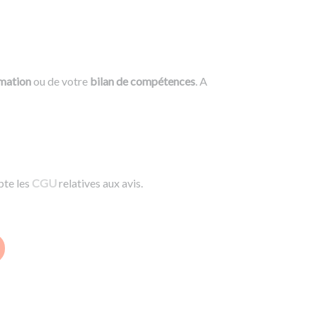
rmation
ou de votre
bilan de compétences
. A
pte les
CGU
relatives aux avis.