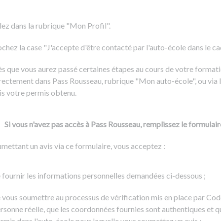
Formation CACES
Voir tous les supports
Devenir enseignant de la conduite
lez dans la rubrique "Mon Profil".
chez la case "J'accepte d'être contacté par l'auto-école dans le cadr
s que vous aurez passé certaines étapes au cours de votre formati
rectement dans Pass Rousseau, rubrique "Mon auto-école", ou via l
is votre permis obtenu.
Si vous n'avez pas accès à Pass Rousseau, remplissez le formulair
mettant un avis via ce formulaire, vous acceptez :
 fournir les informations personnelles demandées ci-dessous ;
 vous soumettre au processus de vérification mis en place par Cod
rsonne réelle, que les coordonnées fournies sont authentiques et q
rmis dans l'auto-école pour laquelle vous soumettez un avis ;