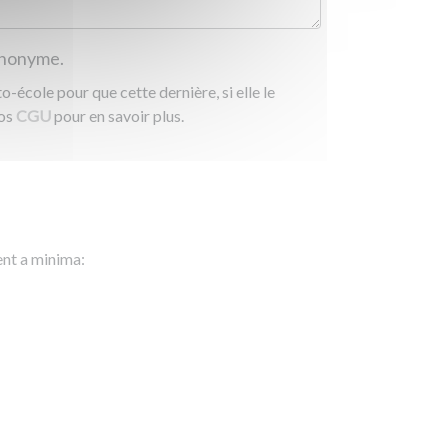
 anonyme.
-école pour que cette dernière, si elle le
nos
CGU
pour en savoir plus.
ent a minima: