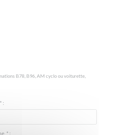
rmations B78, B96, AM cyclo ou voiturette,
*
:
Téléphone
*
: