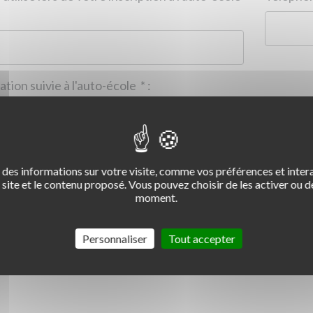
Formation suivie à l'auto-école
*
:
des informations sur votre visite, comme vos préférences et intera
2
3
4
site et le contenu proposé. Vous pouvez choisir de les activer ou de
moment.
Commentaire :
*
:
Personnaliser
Tout accepter