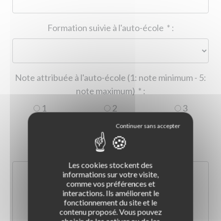
Formation suivie à l'auto-école
*
:
Note attribuée à l'auto-école (1: note minimum - 5:
note maximum)
*
:
1
2
3
4
5
Commentaire :
*
:
Les cookies stockent des
informations sur votre visite,
comme vos préférences et
interactions. Ils améliorent le
fonctionnement du site et le
contenu proposé. Vous pouvez
choisir de les activer ou de les