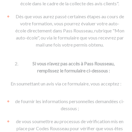
De la conduite à moto
Permis & handicap
Permis poids lourd
école dans le cadre de la collecte des avis clients".
Formations pro.
De la navigation
Voir tous les permis
Formation FIMO
Dès que vous aurez passé certaines étapes au cours de
Voir tous les supports
Formation FCO
Ressources
votre formation, vous pourrez évaluer votre auto-
école directement dans Pass Rousseau, rubrique "Mon
Formation CACES
auto-école", ou via le formulaire que vous recevrez par
Devenir enseignant de la conduite
mail une fois votre permis obtenu.
Si vous n'avez pas accès à Pass Rousseau,
remplissez le formulaire ci-dessous :
En soumettant un avis via ce formulaire, vous acceptez :
de fournir les informations personnelles demandées ci-
dessous ;
de vous soumettre au processus de vérification mis en
place par Codes Rousseau pour vérifier que vous êtes