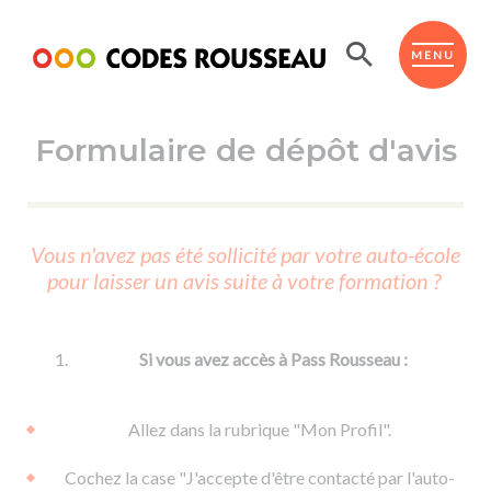
Panneau de gestion des cookies
ESPACE ÉLÈVE
MENU
Formulaire de dépôt d'avis
BOUTIQUE PRO
AUTO-ÉCOLES PARTENAIRES
Passer l'ASSR
Vous n'avez pas été sollicité par votre auto-école
Code de la route
pour laisser un avis suite à votre formation ?
Réviser le code
Permis scooter ou voiturette
Passer le Code
Permis de conduire
Permis voiture
Passer l'ETM
Si vous avez accès à Pass Rousseau :
Du Code de la route
Permis moto
Supports
De la conduite en voiture
Permis remorque
Allez dans la rubrique "Mon Profil".
d'apprentissage
De la conduite en cyclo
Permis bateau
Cochez la case "J'accepte d'être contacté par l'auto-