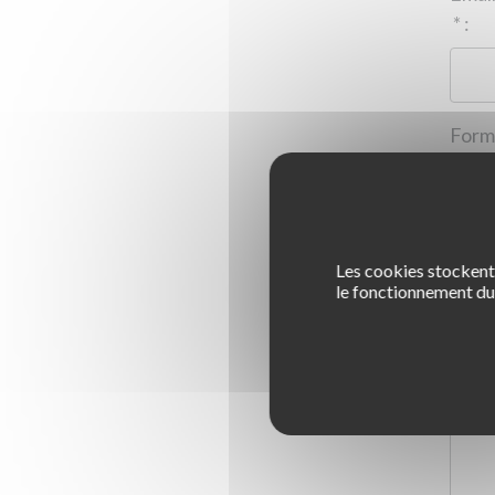
*
:
Les cookies stockent 
1
le fonctionnement du 