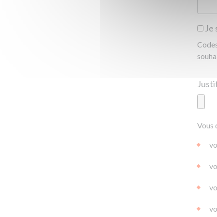
Je 
Codes 
souha
Ajoute
Vous 
|
|
0.0
vo
vo
vo
vo