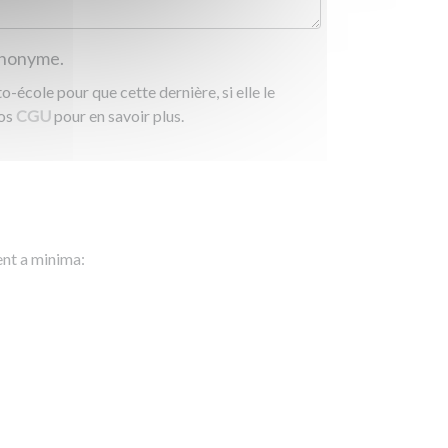
 anonyme.
-école pour que cette dernière, si elle le
nos
CGU
pour en savoir plus.
ent a minima: