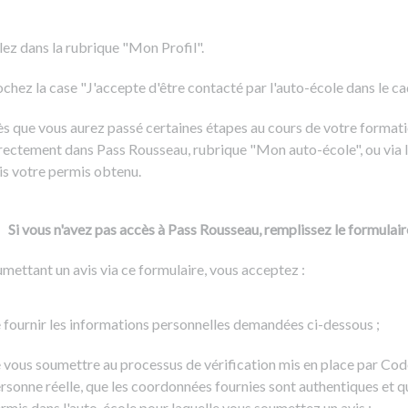
Formation CACES
Voir tous les supports
Devenir enseignant de la conduite
lez dans la rubrique "Mon Profil".
chez la case "J'accepte d'être contacté par l'auto-école dans le cadr
s que vous aurez passé certaines étapes au cours de votre formati
rectement dans Pass Rousseau, rubrique "Mon auto-école", ou via l
is votre permis obtenu.
Si vous n'avez pas accès à Pass Rousseau, remplissez le formulair
mettant un avis via ce formulaire, vous acceptez :
 fournir les informations personnelles demandées ci-dessous ;
 vous soumettre au processus de vérification mis en place par Cod
rsonne réelle, que les coordonnées fournies sont authentiques et q
rmis dans l'auto-école pour laquelle vous soumettez un avis ;