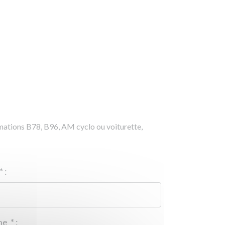
rmations B78, B96, AM cyclo ou voiturette,
*
:
Téléphone
*
: