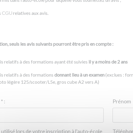
s
CGU
relatives aux avis.
ion, seuls les avis suivants pourront être pris en compte :
is relatifs à des formations ayant été suivies
il y a moins de 2 ans
is relatifs à des formations
donnant lieu à un examen
(exclues : fo
to légère 125/scooter/L5e, gros cube A2 vers A)
Nom
*
:
ID de l'auto-école
*
:
Prénom
 utilisé lors de votre inscription à l'auto-école