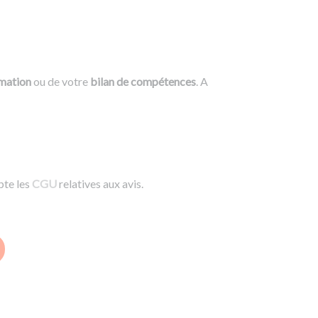
rmation
ou de votre
bilan de compétences
. A
pte les
CGU
relatives aux avis.