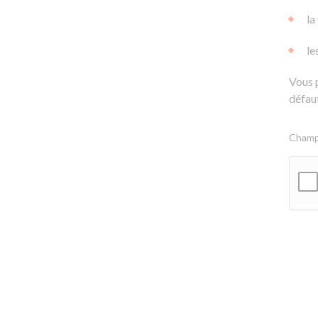
la
le
Vous 
défaut
Champs