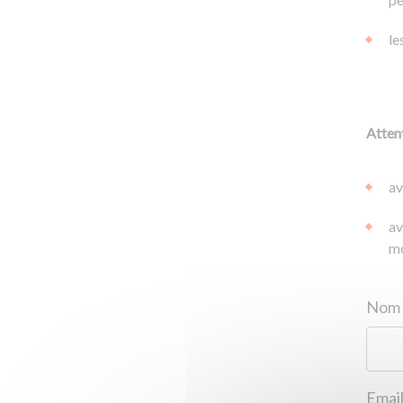
le
Attent
av
av
mo
Email