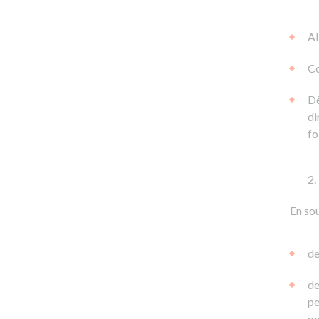
Al
Co
Dè
di
fo
En sou
de
de
pe
pe