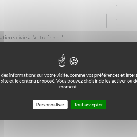
Formation suivie à l'auto-école
*
:
des informations sur votre visite, comme vos préférences et intera
2
3
4
site et le contenu proposé. Vous pouvez choisir de les activer ou de
moment.
Commentaire :
*
:
Personnaliser
Tout accepter