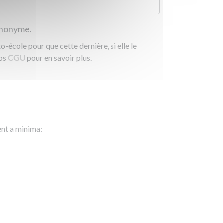
 anonyme.
-école pour que cette dernière, si elle le
nos
CGU
pour en savoir plus.
ent a minima: