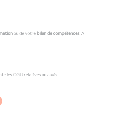
rmation
ou de votre
bilan de compétences
. A
pte les
CGU
relatives aux avis.