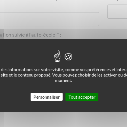
Formation suivie à l'auto-école
*
:
des informations sur votre visite, comme vos préférences et intera
2
3
4
site et le contenu proposé. Vous pouvez choisir de les activer ou de
moment.
Commentaire :
*
:
Personnaliser
Tout accepter