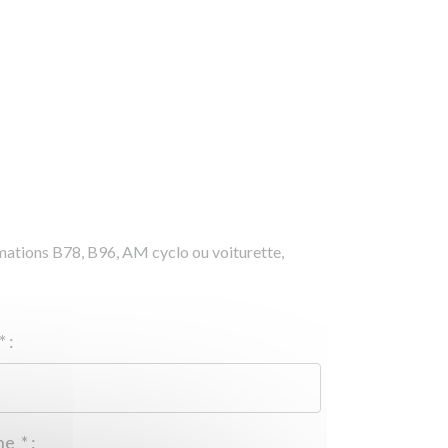
rmations B78, B96, AM cyclo ou voiturette,
*
:
Téléphone
*
: