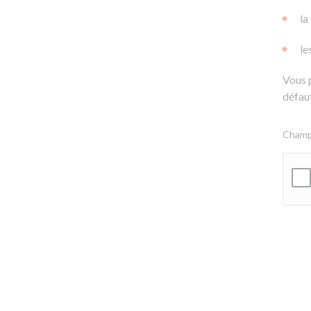
la
le
Vous 
défaut
Champs