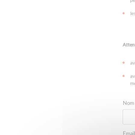
le
Attent
av
av
mo
Email