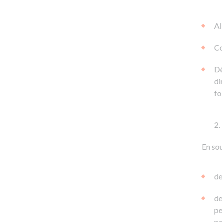
Al
Co
Dè
di
fo
En sou
de
de
pe
pe