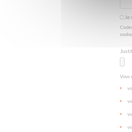
Je 
Codes 
souha
Ajoute
Vous 
|
|
0.0
vo
vo
vo
vo