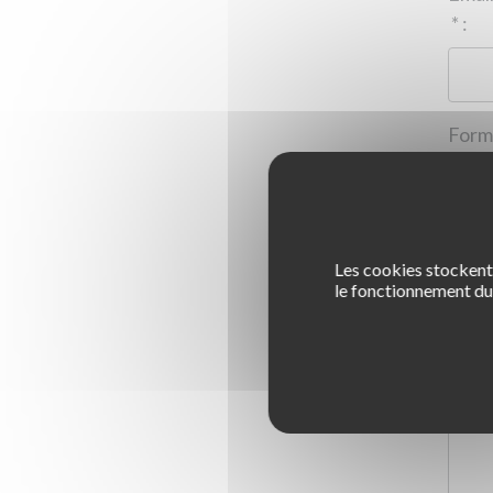
*
:
Les cookies stockent 
1
le fonctionnement du 