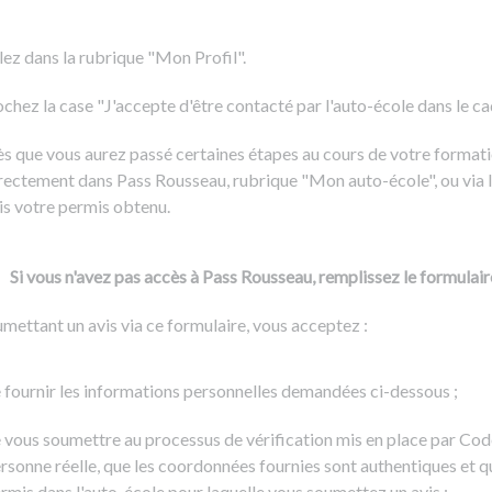
Formation CACES
Voir tous les supports
Devenir enseignant de la conduite
lez dans la rubrique "Mon Profil".
chez la case "J'accepte d'être contacté par l'auto-école dans le cadr
s que vous aurez passé certaines étapes au cours de votre formati
rectement dans Pass Rousseau, rubrique "Mon auto-école", ou via l
is votre permis obtenu.
Si vous n'avez pas accès à Pass Rousseau, remplissez le formulair
mettant un avis via ce formulaire, vous acceptez :
 fournir les informations personnelles demandées ci-dessous ;
 vous soumettre au processus de vérification mis en place par Cod
rsonne réelle, que les coordonnées fournies sont authentiques et q
rmis dans l'auto-école pour laquelle vous soumettez un avis ;