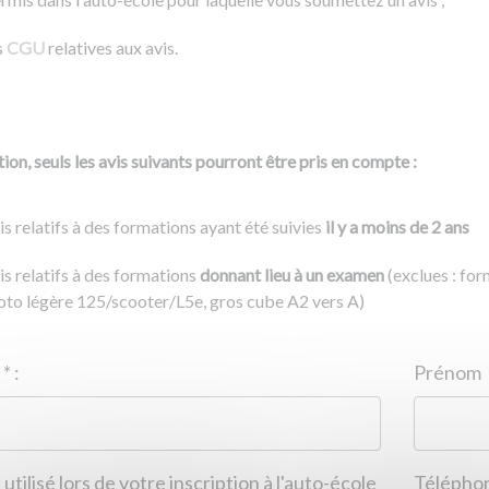
s
CGU
relatives aux avis.
ion, seuls les avis suivants pourront être pris en compte :
is relatifs à des formations ayant été suivies
il y a moins de 2 ans
is relatifs à des formations
donnant lieu à un examen
(exclues : fo
to légère 125/scooter/L5e, gros cube A2 vers A)
Nom
*
:
ID de l'auto-école
*
:
Prénom
 utilisé lors de votre inscription à l'auto-école