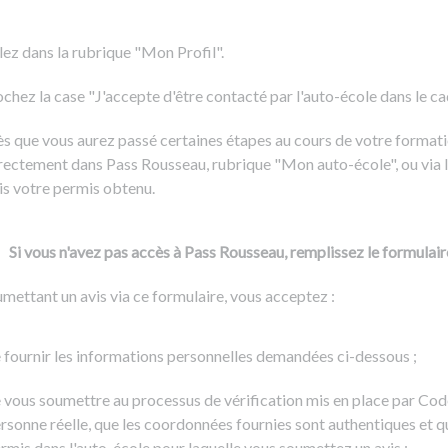
Formation CACES
Voir tous les supports
Devenir enseignant de la conduite
lez dans la rubrique "Mon Profil".
chez la case "J'accepte d'être contacté par l'auto-école dans le cadr
s que vous aurez passé certaines étapes au cours de votre formati
rectement dans Pass Rousseau, rubrique "Mon auto-école", ou via l
is votre permis obtenu.
Si vous n'avez pas accès à Pass Rousseau, remplissez le formulair
mettant un avis via ce formulaire, vous acceptez :
 fournir les informations personnelles demandées ci-dessous ;
 vous soumettre au processus de vérification mis en place par Cod
rsonne réelle, que les coordonnées fournies sont authentiques et q
rmis dans l'auto-école pour laquelle vous soumettez un avis ;