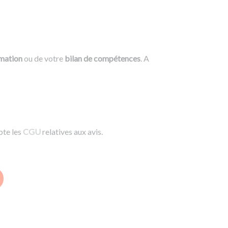
rmation
ou de votre
bilan de compétences
. A
pte les
CGU
relatives aux avis.