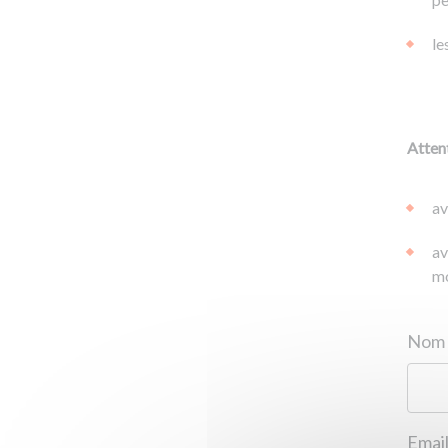
le
Attent
av
av
mo
Email