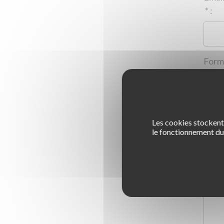
*
:
Les cookies stockent 
1
le fonctionnement du 