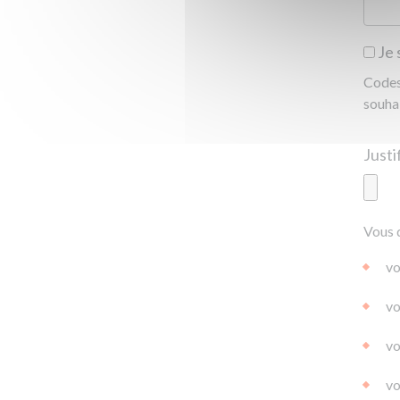
Je 
Codes 
souha
Ajoute
Vous 
|
|
0.0
vo
vo
vo
vo