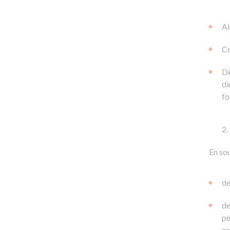
Al
Co
Dè
di
fo
En sou
de
de
pe
pe