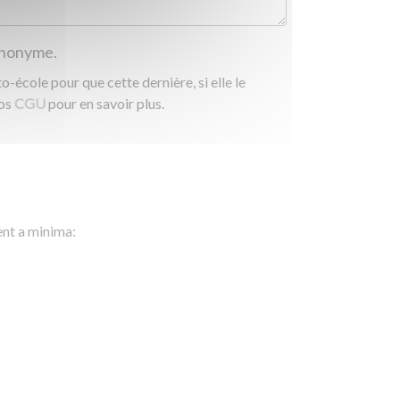
 anonyme.
-école pour que cette dernière, si elle le
nos
CGU
pour en savoir plus.
ent a minima: