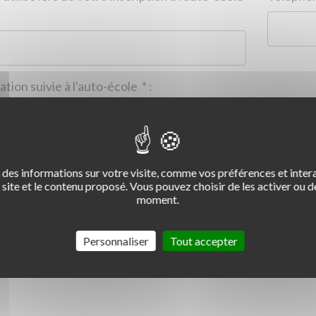
Formation suivie à l'auto-école
*
:
des informations sur votre visite, comme vos préférences et intera
2
3
4
site et le contenu proposé. Vous pouvez choisir de les activer ou de
moment.
Commentaire :
*
:
Personnaliser
Tout accepter