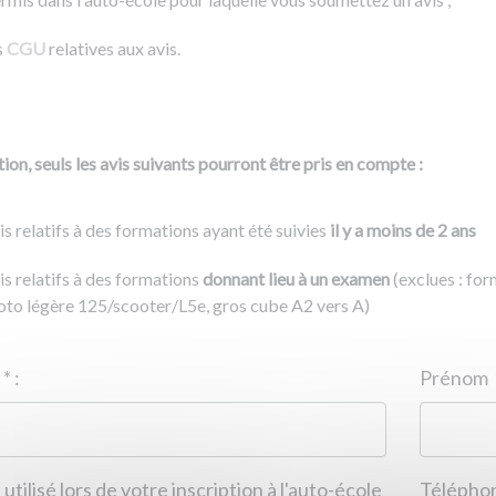
s
CGU
relatives aux avis.
ion, seuls les avis suivants pourront être pris en compte :
is relatifs à des formations ayant été suivies
il y a moins de 2 ans
is relatifs à des formations
donnant lieu à un examen
(exclues : fo
to légère 125/scooter/L5e, gros cube A2 vers A)
Nom
*
:
ID de l'auto-école
*
:
Prénom
 utilisé lors de votre inscription à l'auto-école