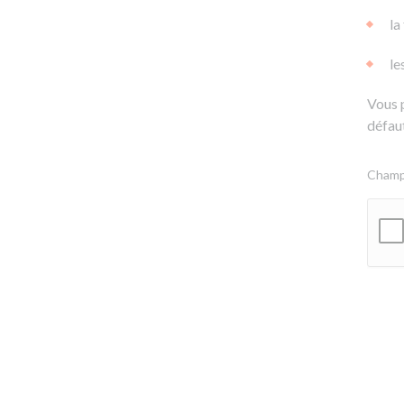
la
le
Vous 
défaut
Champs