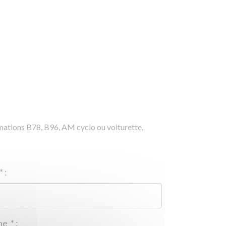
rmations B78, B96, AM cyclo ou voiturette,
*
:
Téléphone
*
: