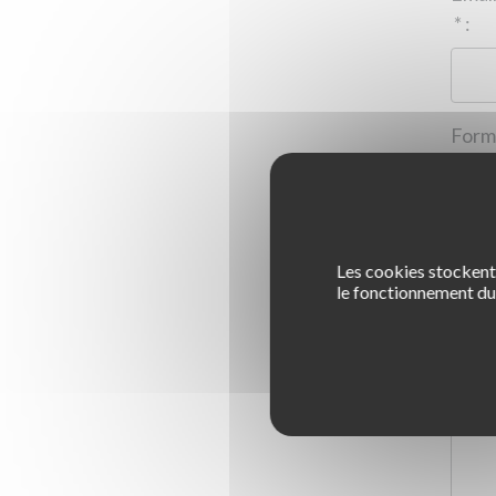
*
:
Les cookies stockent 
1
le fonctionnement du 