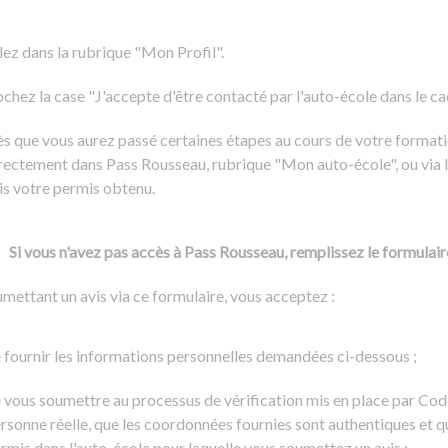
Formation CACES
Voir tous les supports
Devenir enseignant de la conduite
lez dans la rubrique "Mon Profil".
chez la case "J'accepte d'être contacté par l'auto-école dans le cadr
s que vous aurez passé certaines étapes au cours de votre formati
rectement dans Pass Rousseau, rubrique "Mon auto-école", ou via l
is votre permis obtenu.
Si vous n'avez pas accès à Pass Rousseau, remplissez le formulair
mettant un avis via ce formulaire, vous acceptez :
 fournir les informations personnelles demandées ci-dessous ;
 vous soumettre au processus de vérification mis en place par Cod
rsonne réelle, que les coordonnées fournies sont authentiques et q
rmis dans l'auto-école pour laquelle vous soumettez un avis ;