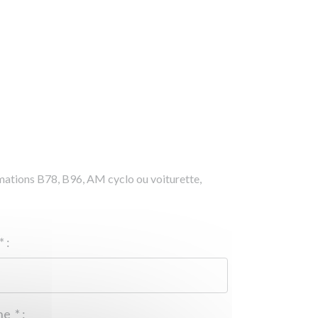
rmations B78, B96, AM cyclo ou voiturette,
*
:
Téléphone
*
: