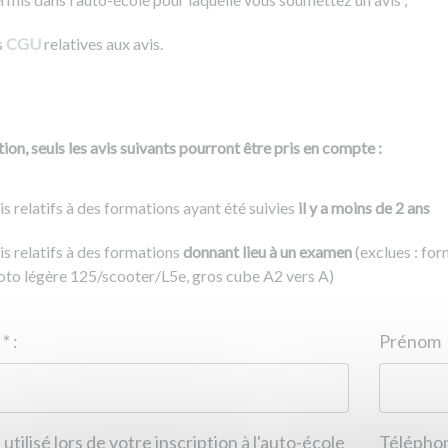
s
CGU
relatives aux avis.
ion, seuls les avis suivants pourront être pris en compte :
is relatifs à des formations ayant été suivies
il y a moins de 2 ans
is relatifs à des formations
donnant lieu à un examen
(exclues : fo
to légère 125/scooter/L5e, gros cube A2 vers A)
Nom
*
:
ID de l'auto-école
*
:
Prénom
 utilisé lors de votre inscription à l'auto-école