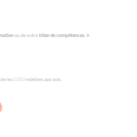
rmation
ou de votre
bilan de compétences
. A
pte les
CGU
relatives aux avis.