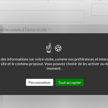
Formation suivie à l'auto-école
*
:
des informations sur votre visite, comme vos préférences et intera
2
3
4
site et le contenu proposé. Vous pouvez choisir de les activer ou de
moment.
Commentaire :
*
:
Personnaliser
Tout accepter