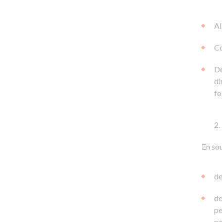
Al
Co
Dè
di
fo
En sou
de
de
pe
pe