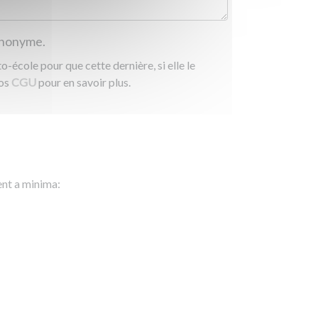
 anonyme.
-école pour que cette dernière, si elle le
nos
CGU
pour en savoir plus.
ent a minima: