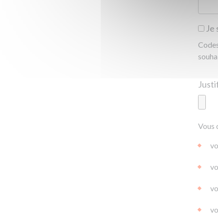
Je 
Codes 
souha
Ajoute
Vous 
|
|
0.0
vo
vo
vo
vo