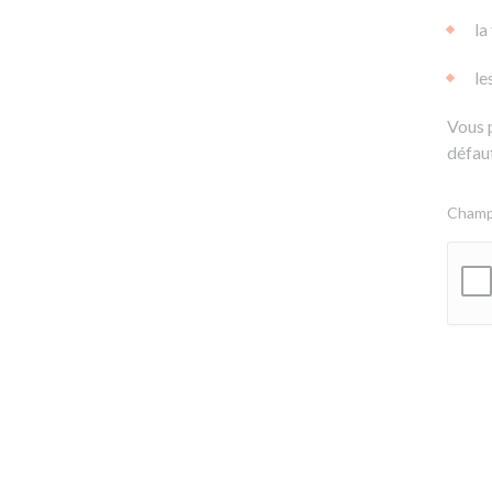
la
le
Vous 
défaut
Champs