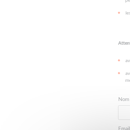
le
Attent
av
av
mo
Email