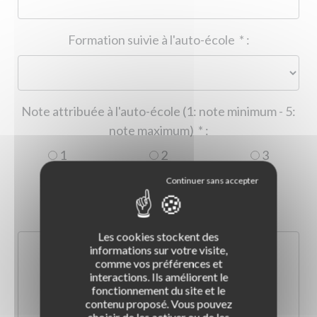
Formation suivie à l'auto-école
*
:
Note attribuée à l'auto-école (1: note minimum - 5:
note maximum)
*
:
1
2
3
4
5
Commentaire :
*
:
Les cookies stockent des
informations sur votre visite,
comme vos préférences et
interactions. Ils améliorent le
fonctionnement du site et le
contenu proposé. Vous pouvez
choisir de les activer ou de les