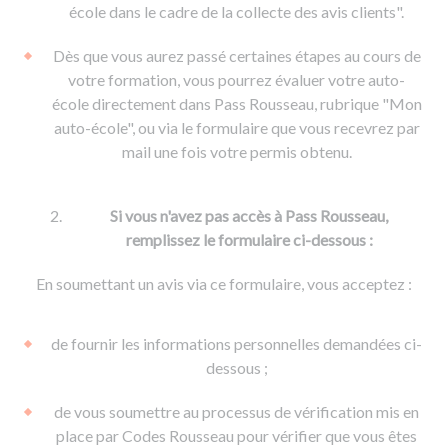
De la conduite à moto
Permis & handicap
Permis poids lourd
école dans le cadre de la collecte des avis clients".
Formations pro.
De la navigation
Voir tous les permis
Formation FIMO
Dès que vous aurez passé certaines étapes au cours de
Voir tous les supports
Formation FCO
Ressources
votre formation, vous pourrez évaluer votre auto-
école directement dans Pass Rousseau, rubrique "Mon
Formation CACES
auto-école", ou via le formulaire que vous recevrez par
Devenir enseignant de la conduite
mail une fois votre permis obtenu.
Si vous n'avez pas accès à Pass Rousseau,
remplissez le formulaire ci-dessous :
En soumettant un avis via ce formulaire, vous acceptez :
de fournir les informations personnelles demandées ci-
dessous ;
de vous soumettre au processus de vérification mis en
place par Codes Rousseau pour vérifier que vous êtes