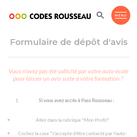
Panneau de gestion des cookies
ESPACE ÉLÈVE
MENU
Formulaire de dépôt d'avis
BOUTIQUE PRO
AUTO-ÉCOLES PARTENAIRES
Passer l'ASSR
Vous n'avez pas été sollicité par votre auto-école
Code de la route
pour laisser un avis suite à votre formation ?
Réviser le code
Permis scooter ou voiturette
Passer le Code
Permis de conduire
Permis voiture
Passer l'ETM
Si vous avez accès à Pass Rousseau :
Du Code de la route
Permis moto
Supports
De la conduite en voiture
Permis remorque
Allez dans la rubrique "Mon Profil".
d'apprentissage
De la conduite en cyclo
Permis bateau
Cochez la case "J'accepte d'être contacté par l'auto-