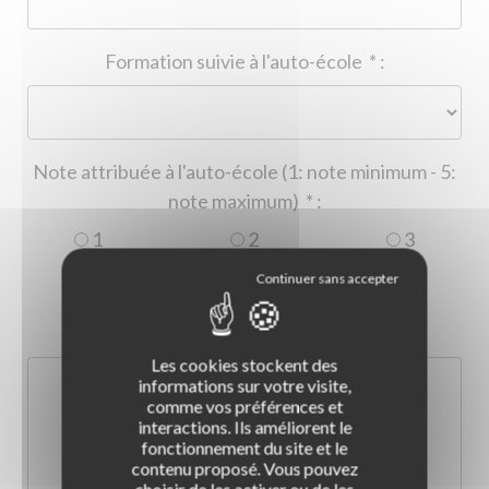
Formation suivie à l'auto-école
*
:
Note attribuée à l'auto-école (1: note minimum - 5:
note maximum)
*
:
1
2
3
4
5
Commentaire :
*
:
Les cookies stockent des
informations sur votre visite,
comme vos préférences et
interactions. Ils améliorent le
fonctionnement du site et le
contenu proposé. Vous pouvez
choisir de les activer ou de les