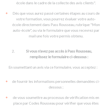
De la conduite à moto
Permis & handicap
Permis poids lourd
école dans le cadre de la collecte des avis clients".
Formations pro.
De la navigation
Voir tous les permis
Formation FIMO
Dès que vous aurez passé certaines étapes au cours de
Voir tous les supports
Formation FCO
Ressources
votre formation, vous pourrez évaluer votre auto-
école directement dans Pass Rousseau, rubrique "Mon
Formation CACES
auto-école", ou via le formulaire que vous recevrez par
Devenir enseignant de la conduite
mail une fois votre permis obtenu.
Si vous n'avez pas accès à Pass Rousseau,
remplissez le formulaire ci-dessous :
En soumettant un avis via ce formulaire, vous acceptez :
de fournir les informations personnelles demandées ci-
dessous ;
de vous soumettre au processus de vérification mis en
place par Codes Rousseau pour vérifier que vous êtes