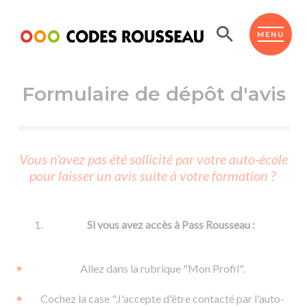
Panneau de gestion des cookies
ESPACE ÉLÈVE
MENU
Formulaire de dépôt d'avis
BOUTIQUE PRO
AUTO-ÉCOLES PARTENAIRES
Passer l'ASSR
Vous n'avez pas été sollicité par votre auto-école
Code de la route
pour laisser un avis suite à votre formation ?
Réviser le code
Permis scooter ou voiturette
Passer le Code
Permis de conduire
Permis voiture
Passer l'ETM
Si vous avez accès à Pass Rousseau :
Du Code de la route
Permis moto
Supports
De la conduite en voiture
Permis remorque
Allez dans la rubrique "Mon Profil".
d'apprentissage
De la conduite en cyclo
Permis bateau
Cochez la case "J'accepte d'être contacté par l'auto-