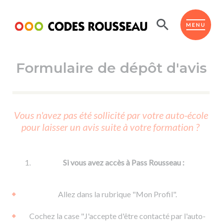
Panneau de gestion des cookies
ESPACE ÉLÈVE
MENU
Formulaire de dépôt d'avis
BOUTIQUE PRO
AUTO-ÉCOLES PARTENAIRES
Passer l'ASSR
Vous n'avez pas été sollicité par votre auto-école
Code de la route
pour laisser un avis suite à votre formation ?
Réviser le code
Permis scooter ou voiturette
Passer le Code
Permis de conduire
Permis voiture
Passer l'ETM
Si vous avez accès à Pass Rousseau :
Du Code de la route
Permis moto
Supports
De la conduite en voiture
Permis remorque
Allez dans la rubrique "Mon Profil".
d'apprentissage
De la conduite en cyclo
Permis bateau
Cochez la case "J'accepte d'être contacté par l'auto-