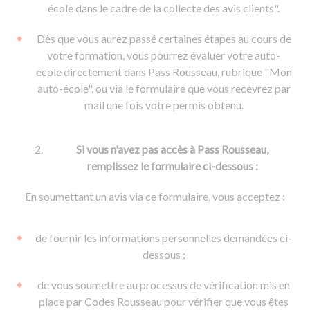
De la conduite à moto
Permis & handicap
Permis poids lourd
école dans le cadre de la collecte des avis clients".
Formations pro.
De la navigation
Voir tous les permis
Formation FIMO
Dès que vous aurez passé certaines étapes au cours de
Voir tous les supports
Formation FCO
Ressources
votre formation, vous pourrez évaluer votre auto-
école directement dans Pass Rousseau, rubrique "Mon
Formation CACES
auto-école", ou via le formulaire que vous recevrez par
Devenir enseignant de la conduite
mail une fois votre permis obtenu.
Si vous n'avez pas accès à Pass Rousseau,
remplissez le formulaire ci-dessous :
En soumettant un avis via ce formulaire, vous acceptez :
de fournir les informations personnelles demandées ci-
dessous ;
de vous soumettre au processus de vérification mis en
place par Codes Rousseau pour vérifier que vous êtes