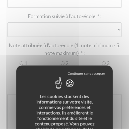
Formation suivie à l'auto-école
*
:
Note attribuée à l'auto-école (1: note minimum - 5:
note maximum)
*
:
1
2
3
4
5
Commentaire :
*
:
Les cookies stockent des
informations sur votre visite,
comme vos préférences et
interactions. Ils améliorent le
fonctionnement du site et le
contenu proposé. Vous pouvez
choisir de les activer ou de les