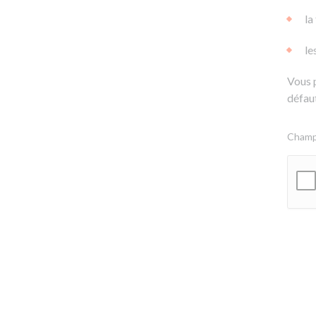
la
le
Vous 
défaut
Champs