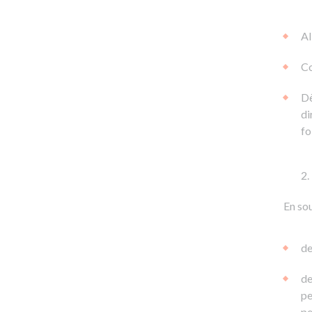
Al
Co
Dè
di
fo
En sou
de
de
pe
pe