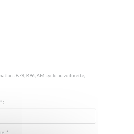
rmations B78, B96, AM cyclo ou voiturette,
*
:
Téléphone
*
: