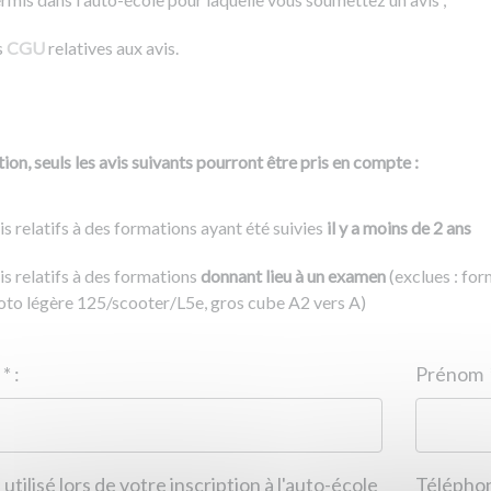
s
CGU
relatives aux avis.
ion, seuls les avis suivants pourront être pris en compte :
is relatifs à des formations ayant été suivies
il y a moins de 2 ans
is relatifs à des formations
donnant lieu à un examen
(exclues : fo
to légère 125/scooter/L5e, gros cube A2 vers A)
Nom
*
:
ID de l'auto-école
*
:
Prénom
 utilisé lors de votre inscription à l'auto-école