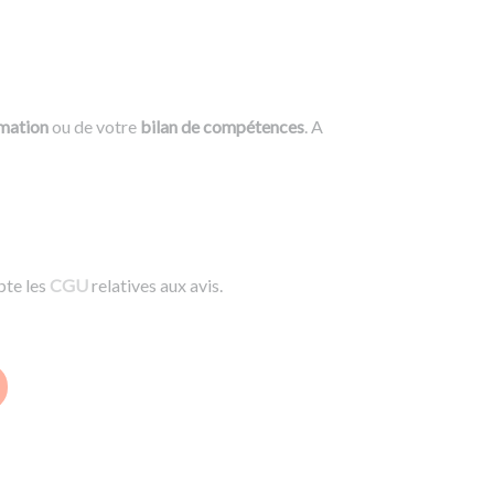
rmation
ou de votre
bilan de compétences
. A
pte les
CGU
relatives aux avis.