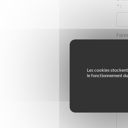
*
:
Les cookies stockent 
1
le fonctionnement du 