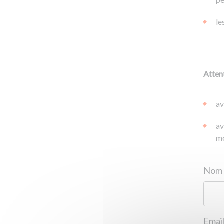
le
Attent
av
av
mo
Email