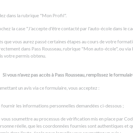
Formation CACES
Voir tous les supports
Devenir enseignant de la conduite
lez dans la rubrique "Mon Profil".
chez la case "J'accepte d'être contacté par l'auto-école dans le cadr
s que vous aurez passé certaines étapes au cours de votre formati
rectement dans Pass Rousseau, rubrique "Mon auto-école", ou via l
is votre permis obtenu.
Si vous n'avez pas accès à Pass Rousseau, remplissez le formulair
mettant un avis via ce formulaire, vous acceptez :
 fournir les informations personnelles demandées ci-dessous ;
 vous soumettre au processus de vérification mis en place par Cod
rsonne réelle, que les coordonnées fournies sont authentiques et q
rmis dans l'auto-école pour laquelle vous soumettez un avis ;