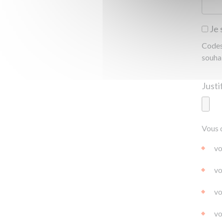
Je 
Codes 
souha
Ajoute
Vous 
|
|
0.0
vo
vo
vo
vo