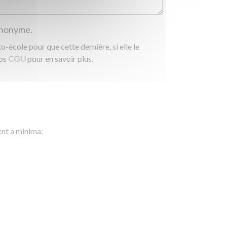
 anonyme.
-école pour que cette dernière, si elle le
nos
CGU
pour en savoir plus.
ent a minima: