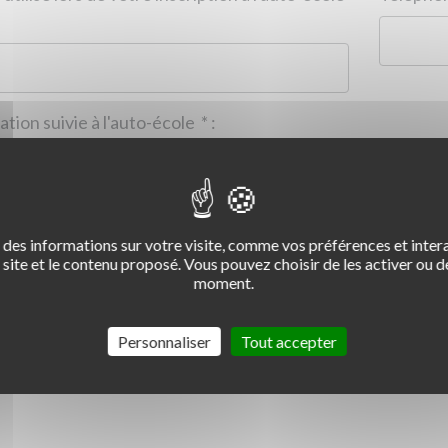
Formation suivie à l'auto-école
*
:
des informations sur votre visite, comme vos préférences et intera
2
3
4
site et le contenu proposé. Vous pouvez choisir de les activer ou de
moment.
Commentaire :
*
:
Personnaliser
Tout accepter