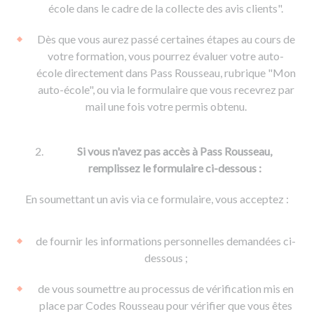
De la conduite à moto
Permis & handicap
Permis poids lourd
école dans le cadre de la collecte des avis clients".
Formations pro.
De la navigation
Voir tous les permis
Formation FIMO
Dès que vous aurez passé certaines étapes au cours de
Voir tous les supports
Formation FCO
Ressources
votre formation, vous pourrez évaluer votre auto-
école directement dans Pass Rousseau, rubrique "Mon
Formation CACES
auto-école", ou via le formulaire que vous recevrez par
Devenir enseignant de la conduite
mail une fois votre permis obtenu.
Si vous n'avez pas accès à Pass Rousseau,
remplissez le formulaire ci-dessous :
En soumettant un avis via ce formulaire, vous acceptez :
de fournir les informations personnelles demandées ci-
dessous ;
de vous soumettre au processus de vérification mis en
place par Codes Rousseau pour vérifier que vous êtes