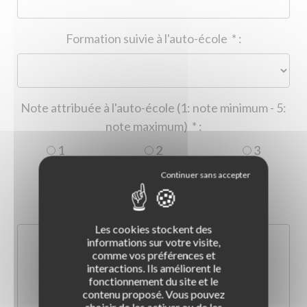
Formation suivie à l'auto-école
*
:
Note attribuée à l'auto-école (1: note minimum - 5:
note maximum)
*
:
1
2
3
4
5
Commentaire :
*
:
Les cookies stockent des
informations sur votre visite,
comme vos préférences et
interactions. Ils améliorent le
fonctionnement du site et le
contenu proposé. Vous pouvez
choisir de les activer ou de les