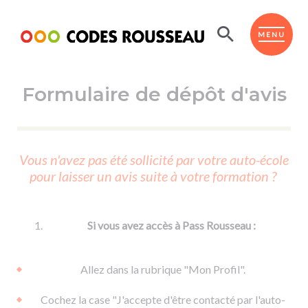
Panneau de gestion des cookies
ESPACE ÉLÈVE
MENU
Formulaire de dépôt d'avis
BOUTIQUE PRO
AUTO-ÉCOLES PARTENAIRES
Passer l'ASSR
Vous n'avez pas été sollicité par votre auto-école
Code de la route
pour laisser un avis suite à votre formation ?
Réviser le code
Permis scooter ou voiturette
Passer le Code
Permis de conduire
Permis voiture
Passer l'ETM
Si vous avez accès à Pass Rousseau :
Du Code de la route
Permis moto
Supports
De la conduite en voiture
Permis remorque
Allez dans la rubrique "Mon Profil".
d'apprentissage
De la conduite en cyclo
Permis bateau
Cochez la case "J'accepte d'être contacté par l'auto-