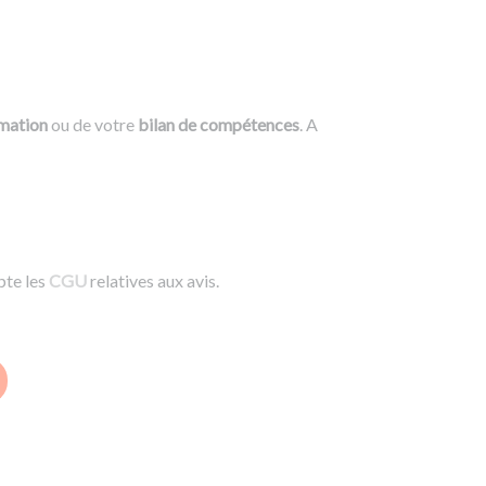
rmation
ou de votre
bilan de compétences
. A
pte les
CGU
relatives aux avis.