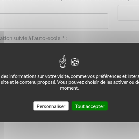
Formation suivie à l'auto-école
*
:
des informations sur votre visite, comme vos préférences et intera
2
3
4
site et le contenu proposé. Vous pouvez choisir de les activer ou de
moment.
Commentaire :
*
:
Personnaliser
Tout accepter