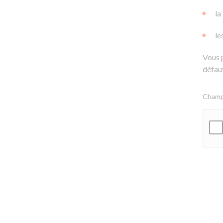
la
le
Vous 
défaut
Champs