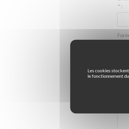
*
:
Les cookies stockent 
1
le fonctionnement du 