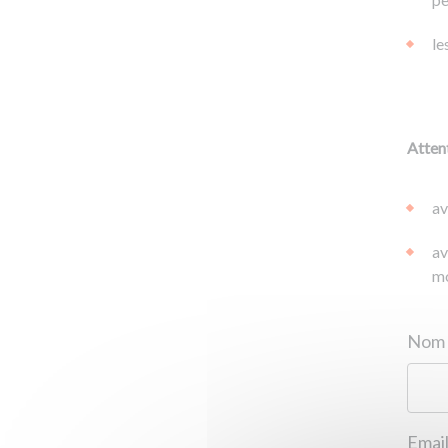
le
Attent
av
av
mo
Email