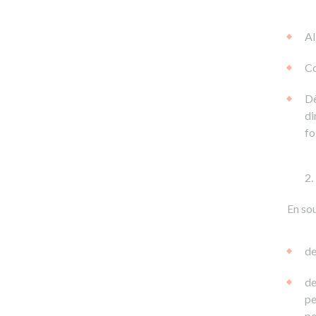
Al
Co
Dè
di
fo
En sou
de
de
pe
pe