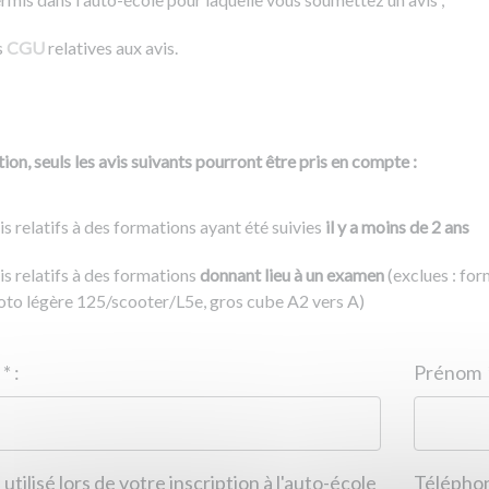
s
CGU
relatives aux avis.
ion, seuls les avis suivants pourront être pris en compte :
is relatifs à des formations ayant été suivies
il y a moins de 2 ans
is relatifs à des formations
donnant lieu à un examen
(exclues : fo
to légère 125/scooter/L5e, gros cube A2 vers A)
Nom
*
:
ID de l'auto-école
*
:
Prénom
 utilisé lors de votre inscription à l'auto-école