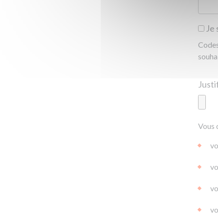
Je 
Codes 
souha
Ajoute
Vous 
|
|
0.0
vo
vo
vo
vo