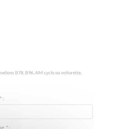
rmations B78, B96, AM cyclo ou voiturette,
*
:
Téléphone
*
: