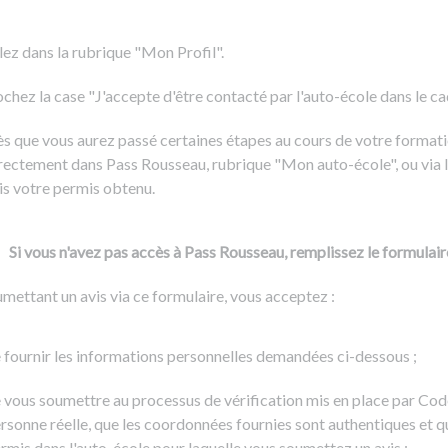
Formation CACES
Voir tous les supports
Devenir enseignant de la conduite
lez dans la rubrique "Mon Profil".
chez la case "J'accepte d'être contacté par l'auto-école dans le cadr
s que vous aurez passé certaines étapes au cours de votre formati
rectement dans Pass Rousseau, rubrique "Mon auto-école", ou via l
is votre permis obtenu.
Si vous n'avez pas accès à Pass Rousseau, remplissez le formulair
mettant un avis via ce formulaire, vous acceptez :
 fournir les informations personnelles demandées ci-dessous ;
 vous soumettre au processus de vérification mis en place par Cod
rsonne réelle, que les coordonnées fournies sont authentiques et q
rmis dans l'auto-école pour laquelle vous soumettez un avis ;