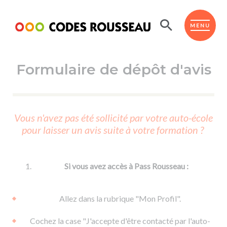
Panneau de gestion des cookies
ESPACE ÉLÈVE
MENU
Formulaire de dépôt d'avis
BOUTIQUE PRO
AUTO-ÉCOLES PARTENAIRES
Passer l'ASSR
Vous n'avez pas été sollicité par votre auto-école
Code de la route
pour laisser un avis suite à votre formation ?
Réviser le code
Permis scooter ou voiturette
Passer le Code
Permis de conduire
Permis voiture
Passer l'ETM
Si vous avez accès à Pass Rousseau :
Du Code de la route
Permis moto
Supports
De la conduite en voiture
Permis remorque
Allez dans la rubrique "Mon Profil".
d'apprentissage
De la conduite en cyclo
Permis bateau
Cochez la case "J'accepte d'être contacté par l'auto-