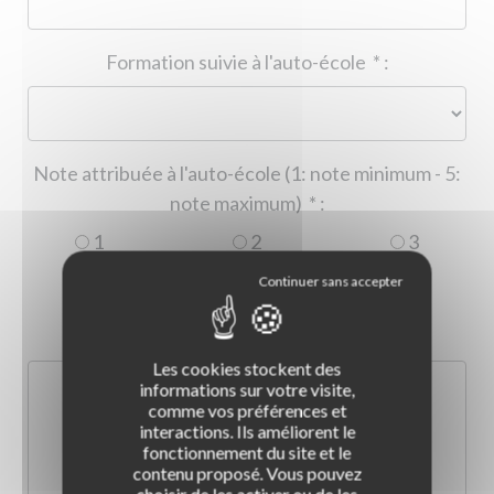
Formation suivie à l'auto-école
*
:
Note attribuée à l'auto-école (1: note minimum - 5:
note maximum)
*
:
1
2
3
4
5
Commentaire :
*
:
Les cookies stockent des
informations sur votre visite,
comme vos préférences et
interactions. Ils améliorent le
fonctionnement du site et le
contenu proposé. Vous pouvez
choisir de les activer ou de les