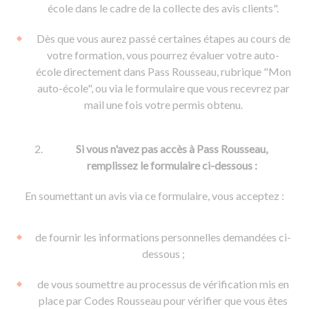
De la conduite à moto
Permis & handicap
Permis poids lourd
école dans le cadre de la collecte des avis clients".
Formations pro.
De la navigation
Voir tous les permis
Formation FIMO
Dès que vous aurez passé certaines étapes au cours de
Voir tous les supports
Formation FCO
Ressources
votre formation, vous pourrez évaluer votre auto-
école directement dans Pass Rousseau, rubrique "Mon
Formation CACES
auto-école", ou via le formulaire que vous recevrez par
Devenir enseignant de la conduite
mail une fois votre permis obtenu.
Si vous n'avez pas accès à Pass Rousseau,
remplissez le formulaire ci-dessous :
En soumettant un avis via ce formulaire, vous acceptez :
de fournir les informations personnelles demandées ci-
dessous ;
de vous soumettre au processus de vérification mis en
place par Codes Rousseau pour vérifier que vous êtes