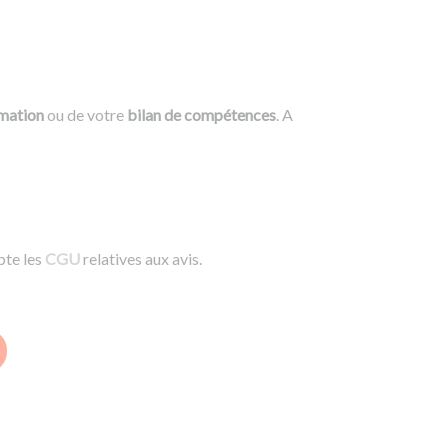
rmation
ou de votre
bilan de compétences
. A
pte les
CGU
relatives aux avis.