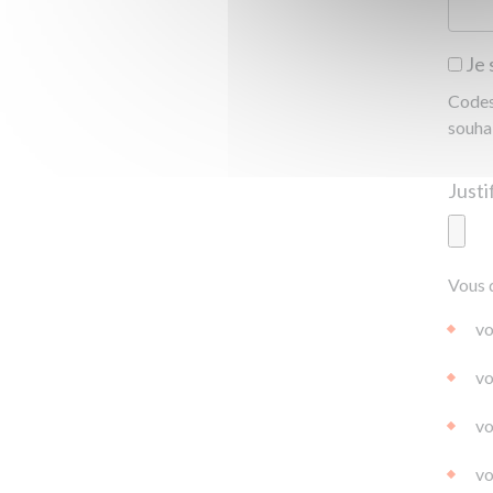
Je 
Codes 
souha
Ajoute
Vous 
|
|
0.0
vo
vo
vo
vo