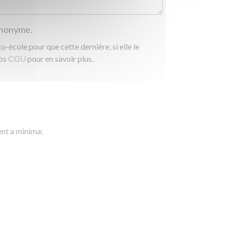
 anonyme.
-école pour que cette dernière, si elle le
nos
CGU
pour en savoir plus.
ent a minima: