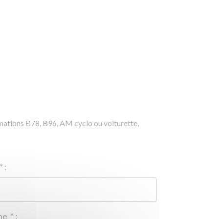
rmations B78, B96, AM cyclo ou voiturette,
*
:
Téléphone
*
: