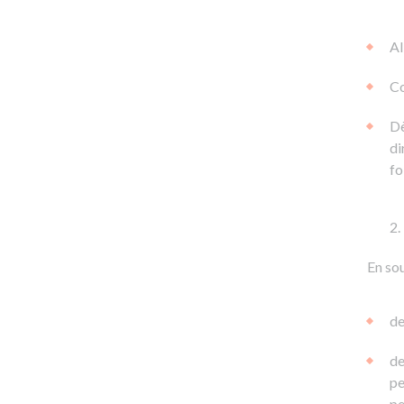
Al
Co
Dè
di
fo
En sou
de
de
pe
pe