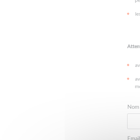
le
Attent
av
av
mo
Email