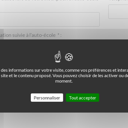
Formation suivie à l'auto-école
*
:
des informations sur votre visite, comme vos préférences et intera
2
3
4
site et le contenu proposé. Vous pouvez choisir de les activer ou de
moment.
Commentaire :
*
:
Personnaliser
Tout accepter