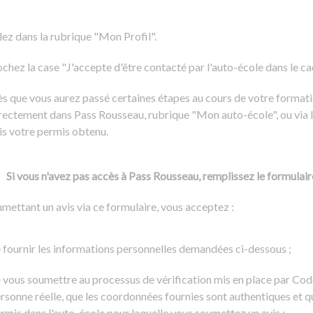
Formation CACES
Voir tous les supports
Devenir enseignant de la conduite
lez dans la rubrique "Mon Profil".
chez la case "J'accepte d'être contacté par l'auto-école dans le cadr
s que vous aurez passé certaines étapes au cours de votre formati
rectement dans Pass Rousseau, rubrique "Mon auto-école", ou via l
is votre permis obtenu.
Si vous n'avez pas accès à Pass Rousseau, remplissez le formulair
mettant un avis via ce formulaire, vous acceptez :
 fournir les informations personnelles demandées ci-dessous ;
 vous soumettre au processus de vérification mis en place par Cod
rsonne réelle, que les coordonnées fournies sont authentiques et q
rmis dans l'auto-école pour laquelle vous soumettez un avis ;