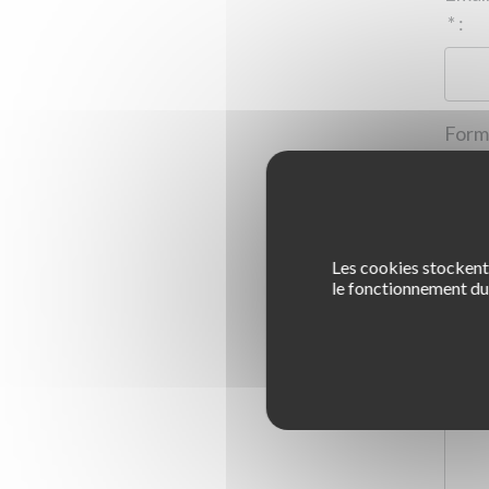
*
:
Les cookies stockent 
1
le fonctionnement du 