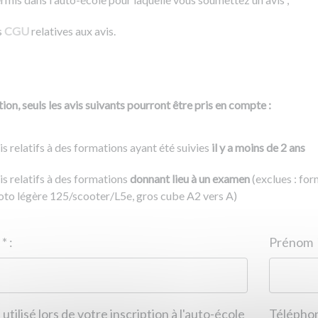
s
CGU
relatives aux avis.
ion, seuls les avis suivants pourront être pris en compte :
is relatifs à des formations ayant été suivies
il y a moins de 2 ans
is relatifs à des formations
donnant lieu à un examen
(exclues : fo
to légère 125/scooter/L5e, gros cube A2 vers A)
Nom
*
:
ID de l'auto-école
*
:
Prénom
 utilisé lors de votre inscription à l'auto-école