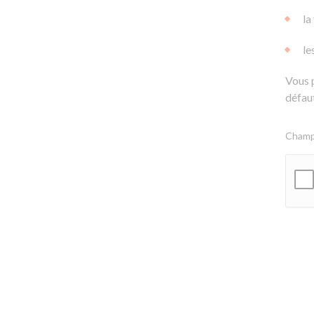
la
le
Vous 
défaut
Champs