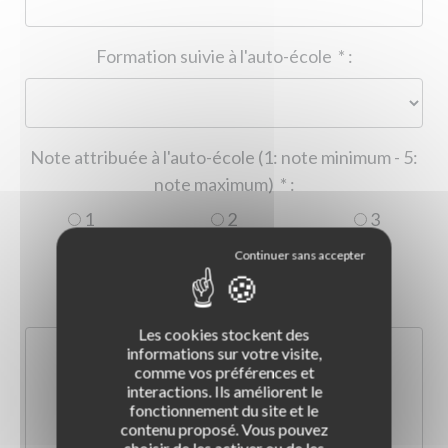
Formation suivie à l'auto-école
*
:
Note attribuée à l'auto-école (1: note minimum - 5:
note maximum)
*
:
1
2
3
4
5
Commentaire :
*
:
Les cookies stockent des
informations sur votre visite,
comme vos préférences et
interactions. Ils améliorent le
fonctionnement du site et le
contenu proposé. Vous pouvez
choisir de les activer ou de les