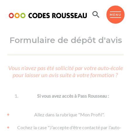
Panneau de gestion des cookies
ESPACE ÉLÈVE
MENU
Formulaire de dépôt d'avis
BOUTIQUE PRO
AUTO-ÉCOLES PARTENAIRES
Passer l'ASSR
Vous n'avez pas été sollicité par votre auto-école
Code de la route
pour laisser un avis suite à votre formation ?
Réviser le code
Permis scooter ou voiturette
Passer le Code
Permis de conduire
Permis voiture
Passer l'ETM
Si vous avez accès à Pass Rousseau :
Du Code de la route
Permis moto
Supports
De la conduite en voiture
Permis remorque
Allez dans la rubrique "Mon Profil".
d'apprentissage
De la conduite en cyclo
Permis bateau
Cochez la case "J'accepte d'être contacté par l'auto-