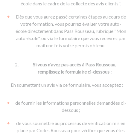
De la conduite à moto
Permis & handicap
Permis poids lourd
école dans le cadre de la collecte des avis clients".
Formations pro.
De la navigation
Voir tous les permis
Formation FIMO
Dès que vous aurez passé certaines étapes au cours de
Voir tous les supports
Formation FCO
Ressources
votre formation, vous pourrez évaluer votre auto-
école directement dans Pass Rousseau, rubrique "Mon
Formation CACES
auto-école", ou via le formulaire que vous recevrez par
Devenir enseignant de la conduite
mail une fois votre permis obtenu.
Si vous n'avez pas accès à Pass Rousseau,
remplissez le formulaire ci-dessous :
En soumettant un avis via ce formulaire, vous acceptez :
de fournir les informations personnelles demandées ci-
dessous ;
de vous soumettre au processus de vérification mis en
place par Codes Rousseau pour vérifier que vous êtes