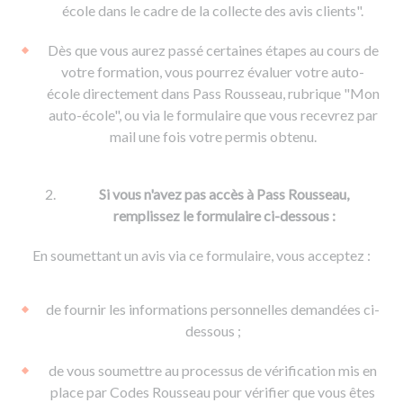
De la conduite à moto
Permis & handicap
Permis poids lourd
école dans le cadre de la collecte des avis clients".
Formations pro.
De la navigation
Voir tous les permis
Formation FIMO
Dès que vous aurez passé certaines étapes au cours de
Voir tous les supports
Formation FCO
Ressources
votre formation, vous pourrez évaluer votre auto-
école directement dans Pass Rousseau, rubrique "Mon
Formation CACES
auto-école", ou via le formulaire que vous recevrez par
Devenir enseignant de la conduite
mail une fois votre permis obtenu.
Si vous n'avez pas accès à Pass Rousseau,
remplissez le formulaire ci-dessous :
En soumettant un avis via ce formulaire, vous acceptez :
de fournir les informations personnelles demandées ci-
dessous ;
de vous soumettre au processus de vérification mis en
place par Codes Rousseau pour vérifier que vous êtes