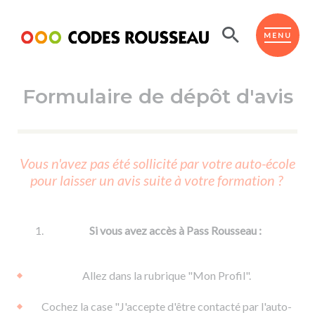
Panneau de gestion des cookies
ESPACE ÉLÈVE
MENU
Formulaire de dépôt d'avis
BOUTIQUE PRO
AUTO-ÉCOLES PARTENAIRES
Passer l'ASSR
Vous n'avez pas été sollicité par votre auto-école
Code de la route
pour laisser un avis suite à votre formation ?
Réviser le code
Permis scooter ou voiturette
Passer le Code
Permis de conduire
Permis voiture
Passer l'ETM
Si vous avez accès à Pass Rousseau :
Du Code de la route
Permis moto
Supports
De la conduite en voiture
Permis remorque
Allez dans la rubrique "Mon Profil".
d'apprentissage
De la conduite en cyclo
Permis bateau
Cochez la case "J'accepte d'être contacté par l'auto-