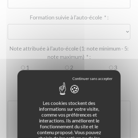
Formation suivie à l'auto-école
*
:
Note attribuée à l'auto-école (1: note minimum - 5:
note maximum)
*
:
1
2
3
4
5
Commentaire :
*
:
Les cookies stockent des
informations sur votre visite,
comme vos préférences et
interactions. Ils améliorent le
fonctionnement du site et le
contenu proposé. Vous pouvez
choisir de les activer ou de les