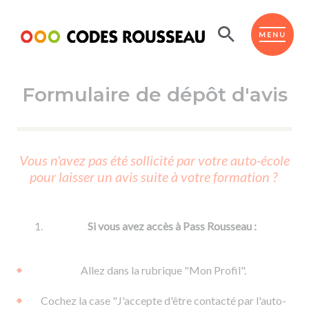
Panneau de gestion des cookies
ESPACE ÉLÈVE
MENU
Formulaire de dépôt d'avis
BOUTIQUE PRO
AUTO-ÉCOLES PARTENAIRES
Passer l'ASSR
Vous n'avez pas été sollicité par votre auto-école
Code de la route
pour laisser un avis suite à votre formation ?
Réviser le code
Permis scooter ou voiturette
Passer le Code
Permis de conduire
Permis voiture
Passer l'ETM
Si vous avez accès à Pass Rousseau :
Du Code de la route
Permis moto
Supports
De la conduite en voiture
Permis remorque
Allez dans la rubrique "Mon Profil".
d'apprentissage
De la conduite en cyclo
Permis bateau
Cochez la case "J'accepte d'être contacté par l'auto-