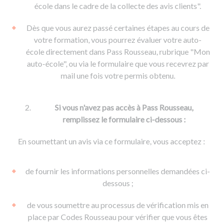
De la conduite à moto
Permis & handicap
Permis poids lourd
école dans le cadre de la collecte des avis clients".
Formations pro.
De la navigation
Voir tous les permis
Formation FIMO
Dès que vous aurez passé certaines étapes au cours de
Voir tous les supports
Formation FCO
Ressources
votre formation, vous pourrez évaluer votre auto-
école directement dans Pass Rousseau, rubrique "Mon
Formation CACES
auto-école", ou via le formulaire que vous recevrez par
Devenir enseignant de la conduite
mail une fois votre permis obtenu.
Si vous n'avez pas accès à Pass Rousseau,
remplissez le formulaire ci-dessous :
En soumettant un avis via ce formulaire, vous acceptez :
de fournir les informations personnelles demandées ci-
dessous ;
de vous soumettre au processus de vérification mis en
place par Codes Rousseau pour vérifier que vous êtes