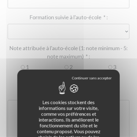
Formation suivie à l'auto-école
*
:
Note attribuée à l'auto-école (1: note minimum - 5:
note maximum)
*
:
1
2
3
4
5
Commentaire :
*
:
Les cookies stockent des
informations sur votre visite,
comme vos préférences et
interactions. Ils améliorent le
fonctionnement du site et le
contenu proposé. Vous pouvez
choisir de les activer ou de les