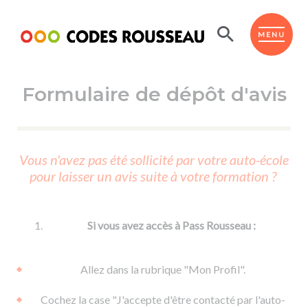
Panneau de gestion des cookies
ESPACE ÉLÈVE
MENU
Formulaire de dépôt d'avis
BOUTIQUE PRO
AUTO-ÉCOLES PARTENAIRES
Passer l'ASSR
Vous n'avez pas été sollicité par votre auto-école
Code de la route
pour laisser un avis suite à votre formation ?
Réviser le code
Permis scooter ou voiturette
Passer le Code
Permis de conduire
Permis voiture
Passer l'ETM
Si vous avez accès à Pass Rousseau :
Du Code de la route
Permis moto
Supports
De la conduite en voiture
Permis remorque
Allez dans la rubrique "Mon Profil".
d'apprentissage
De la conduite en cyclo
Permis bateau
Cochez la case "J'accepte d'être contacté par l'auto-