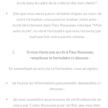
De la conduite à moto
Permis & handicap
Permis poids lourd
école dans le cadre de la collecte des avis clients".
Formations pro.
De la navigation
Voir tous les permis
Formation FIMO
Dès que vous aurez passé certaines étapes au cours de
Voir tous les supports
Formation FCO
Ressources
votre formation, vous pourrez évaluer votre auto-
école directement dans Pass Rousseau, rubrique "Mon
Formation CACES
auto-école", ou via le formulaire que vous recevrez par
Devenir enseignant de la conduite
mail une fois votre permis obtenu.
Si vous n'avez pas accès à Pass Rousseau,
remplissez le formulaire ci-dessous :
En soumettant un avis via ce formulaire, vous acceptez :
de fournir les informations personnelles demandées ci-
dessous ;
de vous soumettre au processus de vérification mis en
place par Codes Rousseau pour vérifier que vous êtes