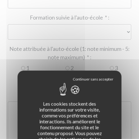
Formation suivie à l'auto-école
*
:
Note attribuée à l'auto-école (1: note minimum - 5:
note maximum)
*
:
1
2
3
4
5
Commentaire :
*
:
Les cookies stockent des
informations sur votre visite,
comme vos préférences et
interactions. Ils améliorent le
fonctionnement du site et le
contenu proposé. Vous pouvez
choisir de les activer ou de les