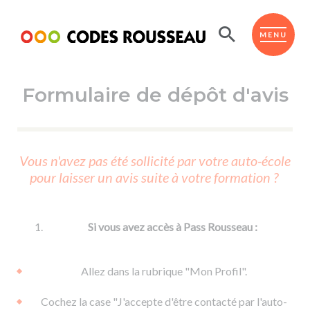
Panneau de gestion des cookies
ESPACE ÉLÈVE
MENU
Formulaire de dépôt d'avis
BOUTIQUE PRO
AUTO-ÉCOLES PARTENAIRES
Passer l'ASSR
Vous n'avez pas été sollicité par votre auto-école
Code de la route
pour laisser un avis suite à votre formation ?
Réviser le code
Permis scooter ou voiturette
Passer le Code
Permis de conduire
Permis voiture
Passer l'ETM
Si vous avez accès à Pass Rousseau :
Du Code de la route
Permis moto
Supports
De la conduite en voiture
Permis remorque
Allez dans la rubrique "Mon Profil".
d'apprentissage
De la conduite en cyclo
Permis bateau
Cochez la case "J'accepte d'être contacté par l'auto-