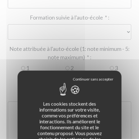
Formation suivie à l'auto-école
*
:
Note attribuée à l'auto-école (1: note minimum - 5:
note maximum)
*
:
1
2
3
4
5
Commentaire :
*
:
Les cookies stockent des
informations sur votre visite,
comme vos préférences et
interactions. Ils améliorent le
fonctionnement du site et le
contenu proposé. Vous pouvez
choisir de les activer ou de les