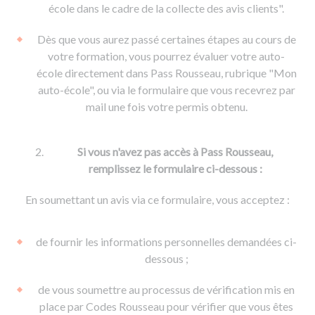
De la conduite à moto
Permis & handicap
Permis poids lourd
école dans le cadre de la collecte des avis clients".
Formations pro.
De la navigation
Voir tous les permis
Formation FIMO
Dès que vous aurez passé certaines étapes au cours de
Voir tous les supports
Formation FCO
Ressources
votre formation, vous pourrez évaluer votre auto-
école directement dans Pass Rousseau, rubrique "Mon
Formation CACES
auto-école", ou via le formulaire que vous recevrez par
Devenir enseignant de la conduite
mail une fois votre permis obtenu.
Si vous n'avez pas accès à Pass Rousseau,
remplissez le formulaire ci-dessous :
En soumettant un avis via ce formulaire, vous acceptez :
de fournir les informations personnelles demandées ci-
dessous ;
de vous soumettre au processus de vérification mis en
place par Codes Rousseau pour vérifier que vous êtes