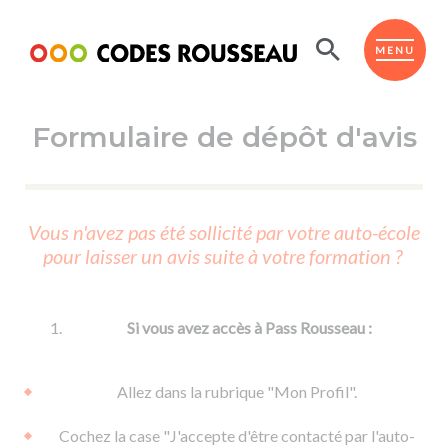
Panneau de gestion des cookies
ESPACE ÉLÈVE
MENU
Formulaire de dépôt d'avis
BOUTIQUE PRO
AUTO-ÉCOLES PARTENAIRES
Passer l'ASSR
Vous n'avez pas été sollicité par votre auto-école
Code de la route
pour laisser un avis suite à votre formation ?
Réviser le code
Permis scooter ou voiturette
Passer le Code
Permis de conduire
Permis voiture
Passer l'ETM
Si vous avez accès à Pass Rousseau :
Du Code de la route
Permis moto
Supports
De la conduite en voiture
Permis remorque
Allez dans la rubrique "Mon Profil".
d'apprentissage
De la conduite en cyclo
Permis bateau
Cochez la case "J'accepte d'être contacté par l'auto-