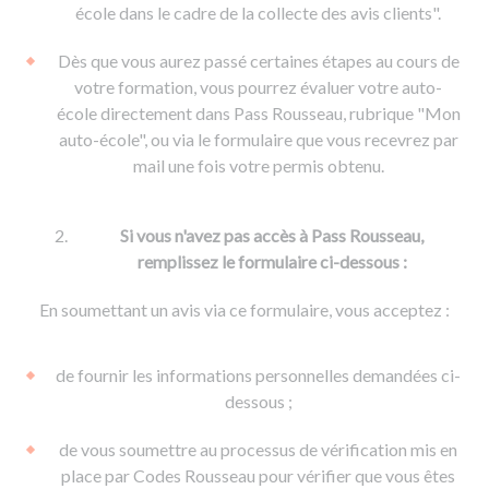
De la conduite à moto
Permis & handicap
Permis poids lourd
école dans le cadre de la collecte des avis clients".
Formations pro.
De la navigation
Voir tous les permis
Formation FIMO
Dès que vous aurez passé certaines étapes au cours de
Voir tous les supports
Formation FCO
Ressources
votre formation, vous pourrez évaluer votre auto-
école directement dans Pass Rousseau, rubrique "Mon
Formation CACES
auto-école", ou via le formulaire que vous recevrez par
Devenir enseignant de la conduite
mail une fois votre permis obtenu.
Si vous n'avez pas accès à Pass Rousseau,
remplissez le formulaire ci-dessous :
En soumettant un avis via ce formulaire, vous acceptez :
de fournir les informations personnelles demandées ci-
dessous ;
de vous soumettre au processus de vérification mis en
place par Codes Rousseau pour vérifier que vous êtes