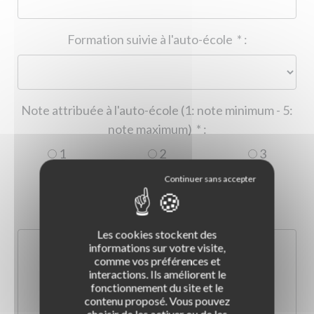
Formation suivie à l'auto-école
*
:
Note attribuée à l'auto-école (1: note minimum - 5:
note maximum)
*
:
1
2
3
4
5
Commentaire :
*
:
Les cookies stockent des
informations sur votre visite,
comme vos préférences et
interactions. Ils améliorent le
fonctionnement du site et le
contenu proposé. Vous pouvez
choisir de les activer ou de les