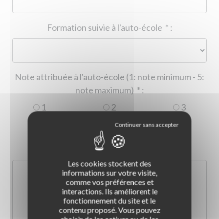
Formation suivie à l'auto-école
*
:
Note attribuée à l'auto-école (1: note minimum - 5:
note maximum)
*
:
1
2
3
4
5
Commentaire :
*
:
Les cookies stockent des
informations sur votre visite,
comme vos préférences et
interactions. Ils améliorent le
fonctionnement du site et le
contenu proposé. Vous pouvez
choisir de les activer ou de les