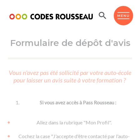
Panneau de gestion des cookies
ESPACE ÉLÈVE
MENU
Formulaire de dépôt d'avis
BOUTIQUE PRO
AUTO-ÉCOLES PARTENAIRES
Passer l'ASSR
Vous n'avez pas été sollicité par votre auto-école
Code de la route
pour laisser un avis suite à votre formation ?
Réviser le code
Permis scooter ou voiturette
Passer le Code
Permis de conduire
Permis voiture
Passer l'ETM
Si vous avez accès à Pass Rousseau :
Du Code de la route
Permis moto
Supports
De la conduite en voiture
Permis remorque
Allez dans la rubrique "Mon Profil".
d'apprentissage
De la conduite en cyclo
Permis bateau
Cochez la case "J'accepte d'être contacté par l'auto-