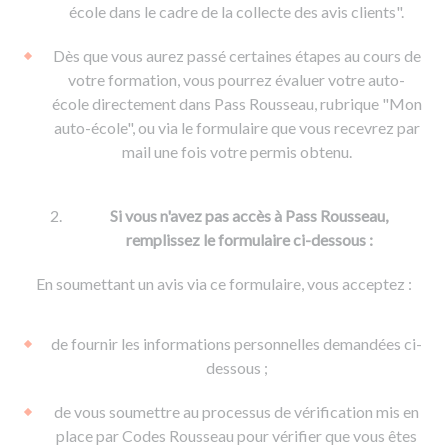
De la conduite à moto
Permis & handicap
Permis poids lourd
école dans le cadre de la collecte des avis clients".
Formations pro.
De la navigation
Voir tous les permis
Formation FIMO
Dès que vous aurez passé certaines étapes au cours de
Voir tous les supports
Formation FCO
Ressources
votre formation, vous pourrez évaluer votre auto-
école directement dans Pass Rousseau, rubrique "Mon
Formation CACES
auto-école", ou via le formulaire que vous recevrez par
Devenir enseignant de la conduite
mail une fois votre permis obtenu.
Si vous n'avez pas accès à Pass Rousseau,
remplissez le formulaire ci-dessous :
En soumettant un avis via ce formulaire, vous acceptez :
de fournir les informations personnelles demandées ci-
dessous ;
de vous soumettre au processus de vérification mis en
place par Codes Rousseau pour vérifier que vous êtes