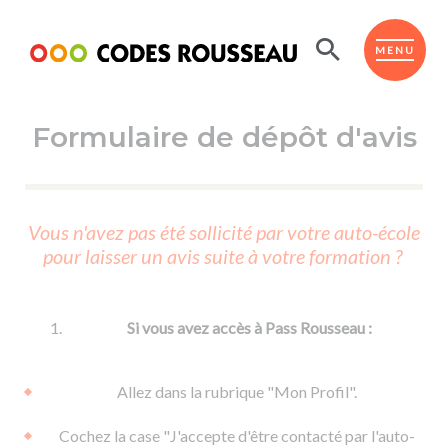
Panneau de gestion des cookies
ESPACE ÉLÈVE
MENU
Formulaire de dépôt d'avis
BOUTIQUE PRO
AUTO-ÉCOLES PARTENAIRES
Passer l'ASSR
Vous n'avez pas été sollicité par votre auto-école
Code de la route
pour laisser un avis suite à votre formation ?
Réviser le code
Permis scooter ou voiturette
Passer le Code
Permis de conduire
Permis voiture
Passer l'ETM
Si vous avez accès à Pass Rousseau :
Du Code de la route
Permis moto
Supports
De la conduite en voiture
Permis remorque
Allez dans la rubrique "Mon Profil".
d'apprentissage
De la conduite en cyclo
Permis bateau
Cochez la case "J'accepte d'être contacté par l'auto-