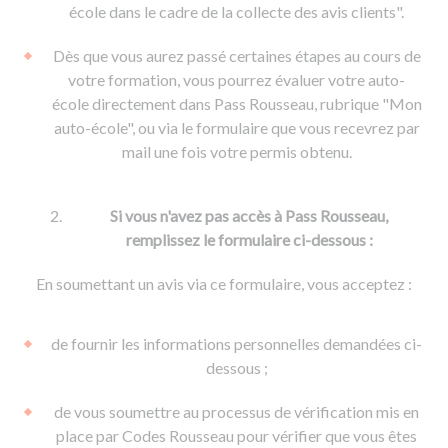
De la conduite à moto
Permis & handicap
Permis poids lourd
école dans le cadre de la collecte des avis clients".
Formations pro.
De la navigation
Voir tous les permis
Formation FIMO
Dès que vous aurez passé certaines étapes au cours de
Voir tous les supports
Formation FCO
Ressources
votre formation, vous pourrez évaluer votre auto-
école directement dans Pass Rousseau, rubrique "Mon
Formation CACES
auto-école", ou via le formulaire que vous recevrez par
Devenir enseignant de la conduite
mail une fois votre permis obtenu.
Si vous n'avez pas accès à Pass Rousseau,
remplissez le formulaire ci-dessous :
En soumettant un avis via ce formulaire, vous acceptez :
de fournir les informations personnelles demandées ci-
dessous ;
de vous soumettre au processus de vérification mis en
place par Codes Rousseau pour vérifier que vous êtes