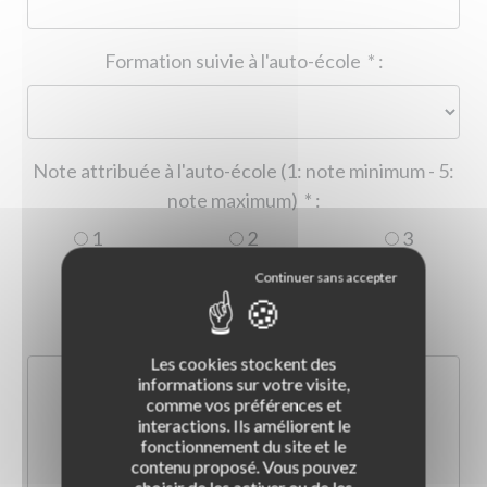
Formation suivie à l'auto-école
*
:
Note attribuée à l'auto-école (1: note minimum - 5:
note maximum)
*
:
1
2
3
4
5
Commentaire :
*
:
Les cookies stockent des
informations sur votre visite,
comme vos préférences et
interactions. Ils améliorent le
fonctionnement du site et le
contenu proposé. Vous pouvez
choisir de les activer ou de les