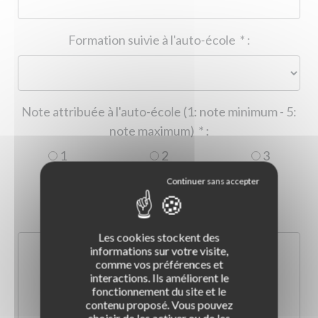
Formation suivie à l'auto-école
*
:
Note attribuée à l'auto-école (1: note minimum - 5:
note maximum)
*
:
1
2
3
4
5
Commentaire :
*
:
Les cookies stockent des
informations sur votre visite,
comme vos préférences et
interactions. Ils améliorent le
fonctionnement du site et le
contenu proposé. Vous pouvez
choisir de les activer ou de les