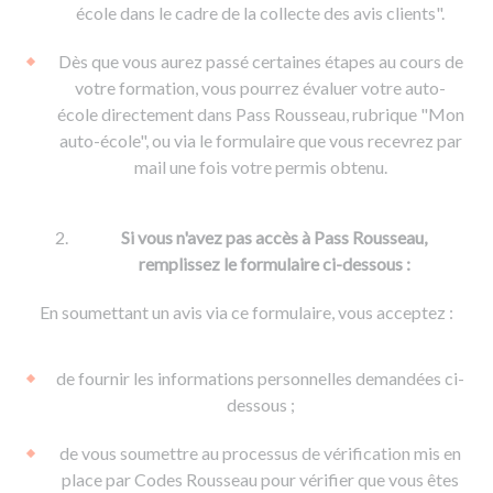
De la conduite à moto
Permis & handicap
Permis poids lourd
école dans le cadre de la collecte des avis clients".
Formations pro.
De la navigation
Voir tous les permis
Formation FIMO
Dès que vous aurez passé certaines étapes au cours de
Voir tous les supports
Formation FCO
Ressources
votre formation, vous pourrez évaluer votre auto-
école directement dans Pass Rousseau, rubrique "Mon
Formation CACES
auto-école", ou via le formulaire que vous recevrez par
Devenir enseignant de la conduite
mail une fois votre permis obtenu.
Si vous n'avez pas accès à Pass Rousseau,
remplissez le formulaire ci-dessous :
En soumettant un avis via ce formulaire, vous acceptez :
de fournir les informations personnelles demandées ci-
dessous ;
de vous soumettre au processus de vérification mis en
place par Codes Rousseau pour vérifier que vous êtes