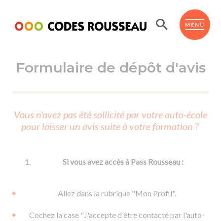
Panneau de gestion des cookies
ESPACE ÉLÈVE
MENU
Formulaire de dépôt d'avis
BOUTIQUE PRO
AUTO-ÉCOLES PARTENAIRES
Passer l'ASSR
Vous n'avez pas été sollicité par votre auto-école
Code de la route
pour laisser un avis suite à votre formation ?
Réviser le code
Permis scooter ou voiturette
Passer le Code
Permis de conduire
Permis voiture
Passer l'ETM
Si vous avez accès à Pass Rousseau :
Du Code de la route
Permis moto
Supports
De la conduite en voiture
Permis remorque
Allez dans la rubrique "Mon Profil".
d'apprentissage
De la conduite en cyclo
Permis bateau
Cochez la case "J'accepte d'être contacté par l'auto-