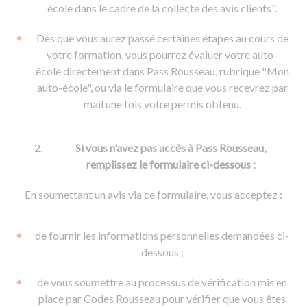
De la conduite à moto
Permis & handicap
Permis poids lourd
école dans le cadre de la collecte des avis clients".
Formations pro.
De la navigation
Voir tous les permis
Formation FIMO
Dès que vous aurez passé certaines étapes au cours de
Voir tous les supports
Formation FCO
Ressources
votre formation, vous pourrez évaluer votre auto-
école directement dans Pass Rousseau, rubrique "Mon
Formation CACES
auto-école", ou via le formulaire que vous recevrez par
Devenir enseignant de la conduite
mail une fois votre permis obtenu.
Si vous n'avez pas accès à Pass Rousseau,
remplissez le formulaire ci-dessous :
En soumettant un avis via ce formulaire, vous acceptez :
de fournir les informations personnelles demandées ci-
dessous ;
de vous soumettre au processus de vérification mis en
place par Codes Rousseau pour vérifier que vous êtes