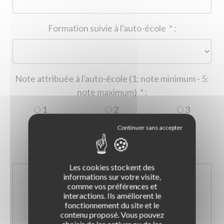
Formation suivie à l'auto-école
*
:
Note attribuée à l'auto-école (1: note minimum - 5:
note maximum)
*
:
1
2
3
4
5
Commentaire :
*
:
Les cookies stockent des
informations sur votre visite,
comme vos préférences et
interactions. Ils améliorent le
fonctionnement du site et le
contenu proposé. Vous pouvez
choisir de les activer ou de les