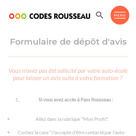
Panneau de gestion des cookies
ESPACE ÉLÈVE
MENU
Formulaire de dépôt d'avis
BOUTIQUE PRO
AUTO-ÉCOLES PARTENAIRES
Passer l'ASSR
Vous n'avez pas été sollicité par votre auto-école
Code de la route
pour laisser un avis suite à votre formation ?
Réviser le code
Permis scooter ou voiturette
Passer le Code
Permis de conduire
Permis voiture
Passer l'ETM
Si vous avez accès à Pass Rousseau :
Du Code de la route
Permis moto
Supports
De la conduite en voiture
Permis remorque
Allez dans la rubrique "Mon Profil".
d'apprentissage
De la conduite en cyclo
Permis bateau
Cochez la case "J'accepte d'être contacté par l'auto-