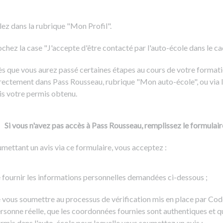
Formation CACES
Voir tous les supports
Devenir enseignant de la conduite
lez dans la rubrique "Mon Profil".
chez la case "J'accepte d'être contacté par l'auto-école dans le cadr
s que vous aurez passé certaines étapes au cours de votre formati
rectement dans Pass Rousseau, rubrique "Mon auto-école", ou via l
is votre permis obtenu.
Si vous n'avez pas accès à Pass Rousseau, remplissez le formulair
mettant un avis via ce formulaire, vous acceptez :
 fournir les informations personnelles demandées ci-dessous ;
 vous soumettre au processus de vérification mis en place par Cod
rsonne réelle, que les coordonnées fournies sont authentiques et q
rmis dans l'auto-école pour laquelle vous soumettez un avis ;