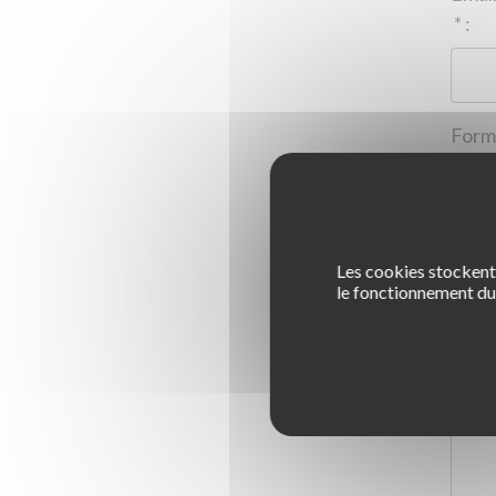
*
:
Les cookies stockent 
1
le fonctionnement du 