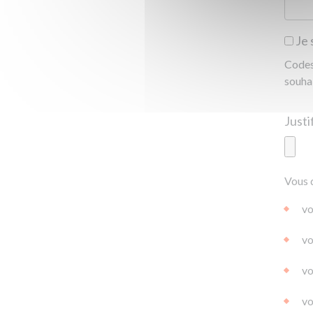
Je 
Codes 
souha
Ajoute
Vous 
|
|
0.0
vo
vo
vo
vo