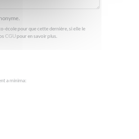
 anonyme.
-école pour que cette dernière, si elle le
nos
CGU
pour en savoir plus.
ent a minima: