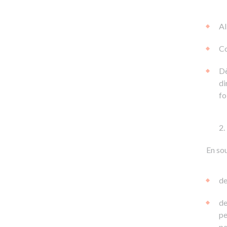
Al
Co
Dè
di
fo
En sou
de
de
pe
pe