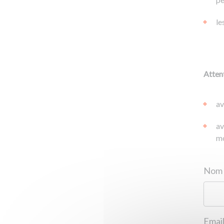
le
Attent
av
av
mo
Email