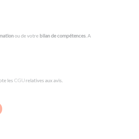
rmation
ou de votre
bilan de compétences
. A
pte les
CGU
relatives aux avis.