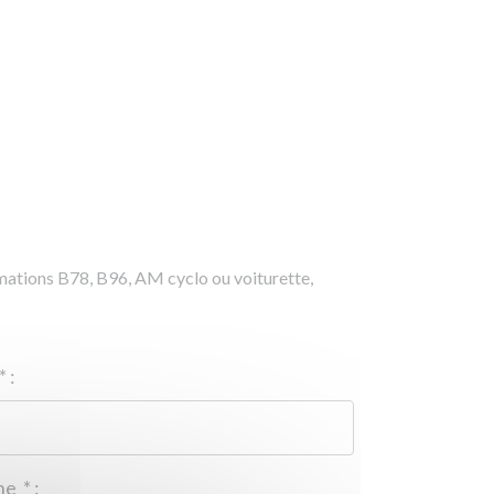
rmations B78, B96, AM cyclo ou voiturette,
*
:
Téléphone
*
: