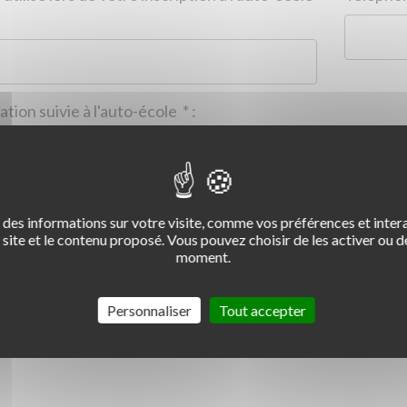
Formation suivie à l'auto-école
*
:
des informations sur votre visite, comme vos préférences et intera
2
3
4
site et le contenu proposé. Vous pouvez choisir de les activer ou de
moment.
Commentaire :
*
:
Personnaliser
Tout accepter