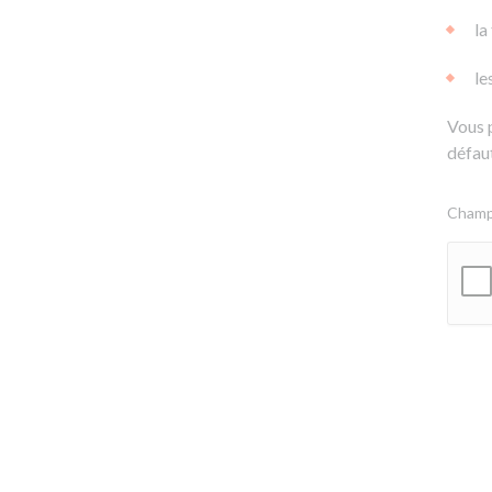
la
le
Vous 
défaut
Champs