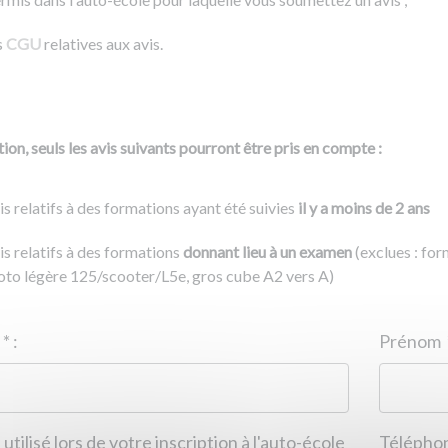
s
CGU
relatives aux avis.
ion, seuls les avis suivants pourront être pris en compte :
is relatifs à des formations ayant été suivies
il y a moins de 2 ans
is relatifs à des formations
donnant lieu à un examen
(exclues : fo
to légère 125/scooter/L5e, gros cube A2 vers A)
Nom
*
:
ID de l'auto-école
*
:
Prénom
 utilisé lors de votre inscription à l'auto-école