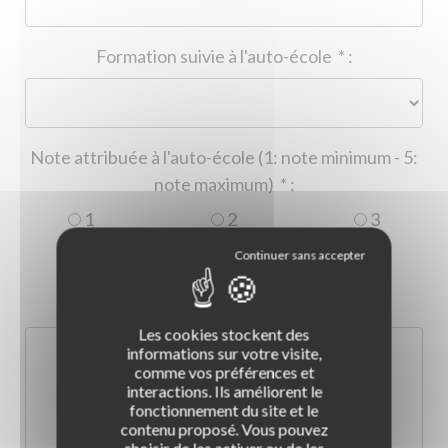
Formation suivie à l'auto-école
*
:
Note attribuée à l'auto-école (1: note minimum - 5:
note maximum)
*
:
1
2
3
4
5
Commentaire :
*
:
Les cookies stockent des
informations sur votre visite,
comme vos préférences et
interactions. Ils améliorent le
fonctionnement du site et le
contenu proposé. Vous pouvez
choisir de les activer ou de les