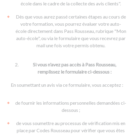
De la conduite à moto
Permis & handicap
Permis poids lourd
école dans le cadre de la collecte des avis clients".
Formations pro.
De la navigation
Voir tous les permis
Formation FIMO
Dès que vous aurez passé certaines étapes au cours de
Voir tous les supports
Formation FCO
Ressources
votre formation, vous pourrez évaluer votre auto-
école directement dans Pass Rousseau, rubrique "Mon
Formation CACES
auto-école", ou via le formulaire que vous recevrez par
Devenir enseignant de la conduite
mail une fois votre permis obtenu.
Si vous n'avez pas accès à Pass Rousseau,
remplissez le formulaire ci-dessous :
En soumettant un avis via ce formulaire, vous acceptez :
de fournir les informations personnelles demandées ci-
dessous ;
de vous soumettre au processus de vérification mis en
place par Codes Rousseau pour vérifier que vous êtes