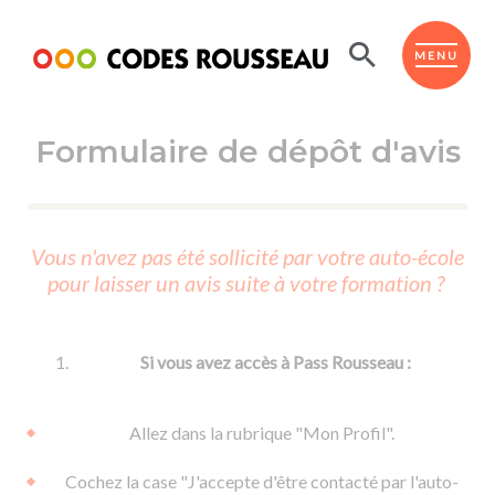
Panneau de gestion des cookies
ESPACE ÉLÈVE
MENU
Formulaire de dépôt d'avis
BOUTIQUE PRO
AUTO-ÉCOLES PARTENAIRES
Passer l'ASSR
Vous n'avez pas été sollicité par votre auto-école
Code de la route
pour laisser un avis suite à votre formation ?
Réviser le code
Permis scooter ou voiturette
Passer le Code
Permis de conduire
Permis voiture
Passer l'ETM
Si vous avez accès à Pass Rousseau :
Du Code de la route
Permis moto
Supports
De la conduite en voiture
Permis remorque
Allez dans la rubrique "Mon Profil".
d'apprentissage
De la conduite en cyclo
Permis bateau
Cochez la case "J'accepte d'être contacté par l'auto-